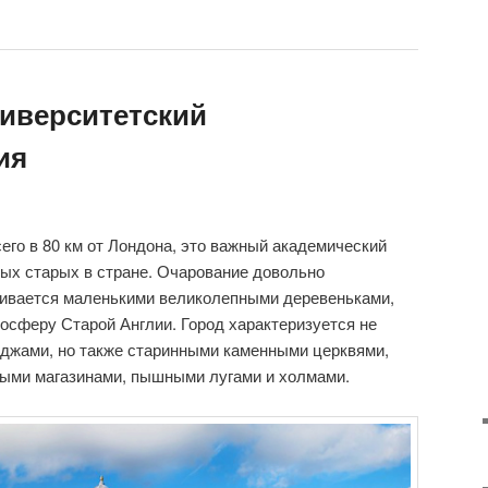
иверситетский
ия
го в 80 км от Лондона, это важный академический
амых старых в стране. Очарование довольно
ивается маленькими великолепными деревеньками,
осферу Старой Англии. Город характеризуется не
еджами, но также старинными каменными церквями,
ыми магазинами, пышными лугами и холмами.