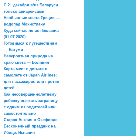
С 21 декабря в/из Беларуси
только авиарейсами
Необычные места Греции —
водопад Мокистиану
Куда сейчас летает Белавиа
(01.07.2020)
Готовимся к путешествиям
— Батуми
Невероятная природа на
краю света — Боливия
Карта мест с детьми в
самолете от Japan Airlines:
для пассажиров или против
детей…
Как несовершеннолетнему
ребенку выехать заграницу
с одним из родителей или
самостоятельно
Старая Англия в Оксфорде
Бесконечный праздник на
Ибице, Испания