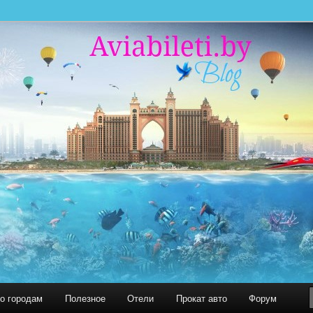
 миру. С нами легко путешествовать!
 БЛОГ
по городам
Полезное
Отели
Прокат авто
Форум