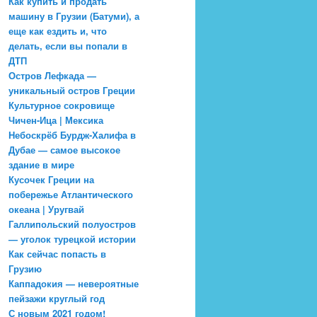
Как купить и продать
машину в Грузии (Батуми), а
еще как ездить и, что
делать, если вы попали в
ДТП
Остров Лефкада —
уникальный остров Греции
Культурное сокровище
Чичен-Ица | Мексика
Небоскрёб Бурдж-Халифа в
Дубае — самое высокое
здание в мире
Кусочек Греции на
побережье Атлантического
океана | Уругвай
Галлипольский полуостров
— уголок турецкой истории
Как сейчас попасть в
Грузию
Каппадокия — невероятные
пейзажи круглый год
С новым 2021 годом!