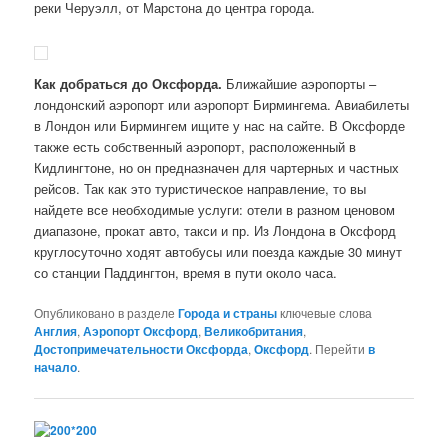
реки Черуэлл, от Марстона до центра города.
Как добраться до Оксфорда.
Ближайшие аэропорты –
лондонский аэропорт или аэропорт Бирмингема. Авиабилеты
в Лондон или Бирмингем ищите у нас на сайте. В Оксфорде
также есть собственный аэропорт, расположенный в
Кидлингтоне, но он предназначен для чартерных и частных
рейсов. Так как это туристическое направление, то вы
найдете все необходимые услуги: отели в разном ценовом
диапазоне, прокат авто, такси и пр. Из Лондона в Оксфорд
круглосуточно ходят автобусы или поезда каждые 30 минут
со станции Паддингтон, время в пути около часа.
Опубликовано в разделе
Города и страны
ключевые слова
Англия
,
Аэропорт Оксфорд
,
Великобритания
,
Достопримечательности Оксфорда
,
Оксфорд
. Перейти
в
начало
.