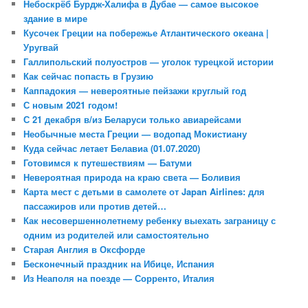
Небоскрёб Бурдж-Халифа в Дубае — самое высокое
здание в мире
Кусочек Греции на побережье Атлантического океана |
Уругвай
Галлипольский полуостров — уголок турецкой истории
Как сейчас попасть в Грузию
Каппадокия — невероятные пейзажи круглый год
С новым 2021 годом!
С 21 декабря в/из Беларуси только авиарейсами
Необычные места Греции — водопад Мокистиану
Куда сейчас летает Белавиа (01.07.2020)
Готовимся к путешествиям — Батуми
Невероятная природа на краю света — Боливия
Карта мест с детьми в самолете от Japan Airlines: для
пассажиров или против детей…
Как несовершеннолетнему ребенку выехать заграницу с
одним из родителей или самостоятельно
Старая Англия в Оксфорде
Бесконечный праздник на Ибице, Испания
Из Неаполя на поезде — Сорренто, Италия