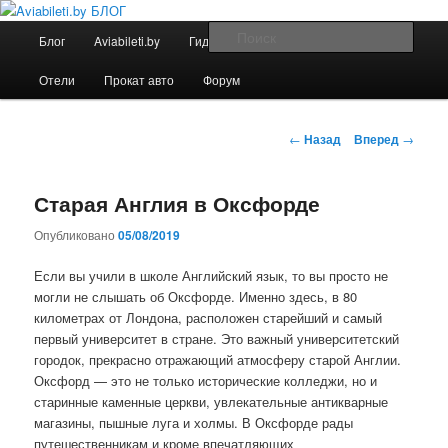
Перейти
Дешевые авиабилеты по всему миру. С нами легко путешествовать!
к
Главное
Поис
Блог
Aviabileti.by
Гид по городам
Полезное
основному
меню
содержимому
Aviabileti.by БЛОГ
Отели
Прокат авто
Форум
Навигация
←
Назад
Вперед
→
по
записям
Старая Англия в Оксфорде
Опубликовано
05/08/2019
Если вы учили в школе Английский язык, то вы просто не
могли не слышать об Оксфорде. Именно здесь, в 80
километрах от Лондона, расположен старейший и самый
первый университет в стране. Это важный университетский
городок, прекрасно отражающий атмосферу старой Англии.
Оксфорд — это не только исторические колледжи, но и
старинные каменные церкви, увлекательные антикварные
магазины, пышные луга и холмы. В Оксфорде рады
путешественникам и кроме впечатляющих