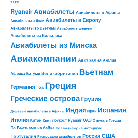
ТАГИ
Авиабилеты
Ryanair
Авиабилеты в Афины
Авиабилеты в Европу
Авиабилеты в Дели
Авиабилеты во Вьетнам
Авиабилеты дешево
Авиабилеты из Вильнюса
Авиабилеты из Минска
Авиакомпании
Австралия
Англия
Вьетнам
Великобритания
Африка
Батуми
Греция
Германия
Гоа
Греческие острова
Грузия
Испания
Индия
Иран
Дешевые авиабилеты в Афины
Италия
Китай
ОАЭ
Лоукост Ryanair
Крит
Отпуск в Греции
По Вьетнаму на байке
По Вьетнаму на мотоцикле
США
Россия
Португалия
Распродажа авиабилетов