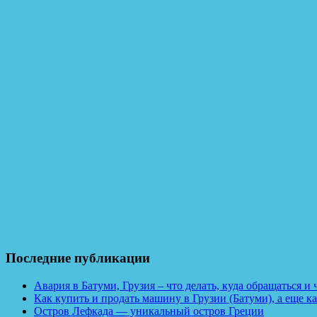
Последние публикации
Авария в Батуми, Грузия – что делать, куда обращаться и
Как купить и продать машину в Грузии (Батуми), а еще ка
Остров Лефкада — уникальный остров Греции