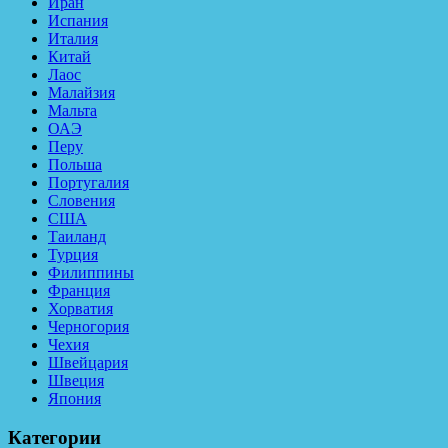
Иран
Испания
Италия
Китай
Лаос
Малайзия
Мальта
ОАЭ
Перу
Польша
Португалия
Словения
США
Таиланд
Турция
Филиппины
Франция
Хорватия
Черногория
Чехия
Швейцария
Швеция
Япония
Категории