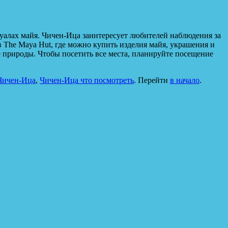
алах майя. Чичен-Ица ​​заинтересует любителей наблюдения за
 The Maya Hut, где можно купить изделия майя, украшения и
 природы. Чтобы посетить все места, планируйте посещение
Чичен-Ица
,
Чичен-Ица что посмотреть
. Перейти
в начало
.