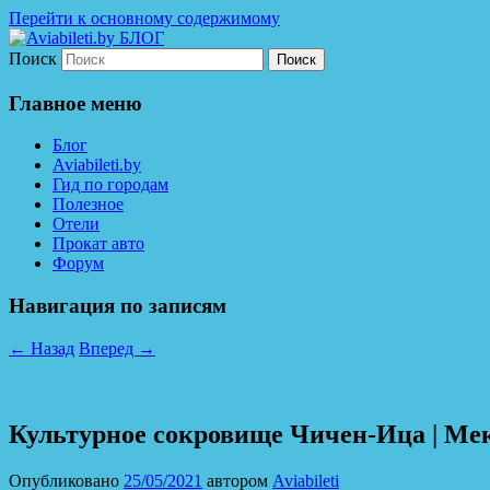
Перейти к основному содержимому
Поиск
Дешевые авиабилеты по всему миру. С 
Aviabileti.by БЛОГ
Главное меню
Блог
Aviabileti.by
Гид по городам
Полезное
Отели
Прокат авто
Форум
Навигация по записям
←
Назад
Вперед
→
Культурное сокровище Чичен-Ица | Ме
Опубликовано
25/05/2021
автором
Aviabileti