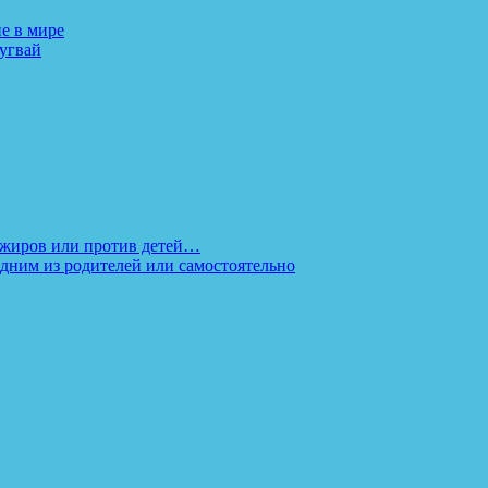
е в мире
ругвай
ссажиров или против детей…
дним из родителей или самостоятельно