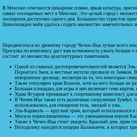
В Мексике сочетаются шикарные пляжи, яркая культура, оригина
самых посещаемых мест в Мексике. Это целый город с множес
посещения достаточно одного дня. Большинство туристов прие
Цивилизации майя удалось создать множество замечательных ме
Передвигаться по древнему городу Чичен-Ица лучше всего пеш
Прогулка по комплексу даст вам возможность узнать больше о
состоит из множества архитектурных памятников.
Одной из главных достопримечательностей является Эль-
Пернатого Змея, и местные жители прозвали ее Замком. 
невероятное зрелище, несмотря на то, что некоторые св
Также популярен храм Воинов, хотя на него больше не р
Большая площадка для игры в мяч включает семь кортов,
Храм Ягуаров примыкает к спортивному комплексу для иг
В Чичен-Ице также есть различные сооружения Зумбул, 
использовались для очищения тела, эмоций и ума.
Эль-Караколь — круглый храм, который использовался в 
Могила первосвященника — это уменьшенная версия Касти
Также в Чичен-Ица стоит увидеть: Красный дом, храм ст
Неподалеку находятся пещеры Баланканче, в которых хра