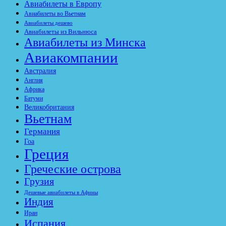
Авиабилеты в Европу
Авиабилеты во Вьетнам
Авиабилеты дешево
Авиабилеты из Вильнюса
Авиабилеты из Минска
Авиакомпании
Австралия
Англия
Африка
Батуми
Великобритания
Вьетнам
Германия
Гоа
Греция
Греческие острова
Грузия
Дешевые авиабилеты в Афины
Индия
Иран
Испания