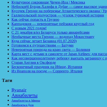
Культурное сокровище Чичен-Ица | Мексика
Небоскрёб Бурдж-Халифа в Дубае — самое высокое здани
Кусочек Греции на побережье Атлантического океана | У
Галлипольский полуостров — уголок турецкой истории
Как сейчас попасть в Грузию
Каппадокия — невероятные пейзажи круглый год
С новым 2021 годом!
С 21 декабря в/из Беларуси только авиарейсами
Необычные места Греции — водопад Мокистиану
Куда сейчас летает Белавиа (01.07.2020)
Готовимся к путешествиям — Батуми
Невероятная природа на краю света — Боливия
Карта мест с детьми в самолете от Japan Airlines: для па
Как несовершеннолетнему ребенку выехать заграницу с о
Старая Англия в Оксфорде
Бесконечный праздник на Ибице, Испания
Из Неаполя на поезде — Сорренто, Италия
Таги
Ryanair
Авиабилеты
Авиабилеты в Афины
Авиабилеты в Дели