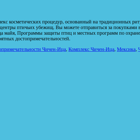
лекс косметических процедур, основанный на традиционных риту
 центры птичьих убежищ. Вы можете отправиться за покупками в
да майя, Программы защиты птиц и местных программ по охране
оятных достопримечательностей.
опримечательности Чичен-Ица
,
Комплекс Чичен-Ица
,
Мексика
,