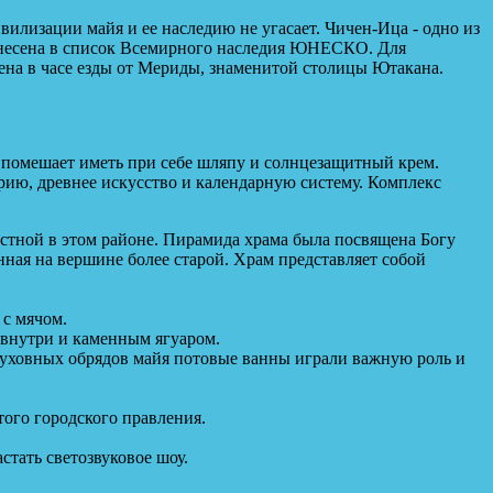
лизации майя и ее наследию не угасает. Чичен-Ица ​​- одно из
внесена в список Всемирного наследия ЮНЕСКО. Для
ена в часе езды от Мериды, знаменитой столицы Ютакана.
е помешает иметь при себе шляпу и солнцезащитный крем.
рию, древнее искусство и календарную систему. Комплекс
естной в этом районе. Пирамида храма была посвящена Богу
нная на вершине более старой. Храм представляет собой
 с мячом.
 внутри и каменным ягуаром.
духовных обрядов майя потовые ванны играли важную роль и
ого городского правления.
тать светозвуковое шоу.