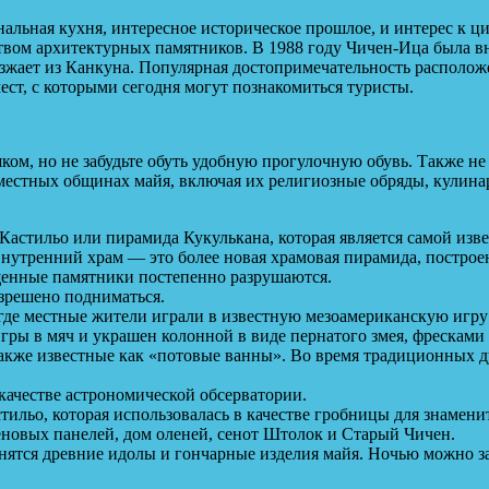
льная кухня, интересное историческое прошлое, и интерес к циви
твом архитектурных памятников. В 1988 году Чичен-Ица была 
зжает из Канкуна. Популярная достопримечательность располож
ст, с которыми сегодня могут познакомиться туристы.
ком, но не забудьте обуть удобную прогулочную обувь. Также н
 местных общинах майя, включая их религиозные обряды, кулина
Кастильо или пирамида Кукулькана, которая является самой изв
Внутренний храм — это более новая храмовая пирамида, построе
ященные памятники постепенно разрушаются.
азрешено подниматься.
 где местные жители играли в известную мезоамериканскую игру
ры в мяч и украшен колонной в виде пернатого змея, фресками
также известные как «потовые ванны». Во время традиционных 
качестве астрономической обсерватории.
льо, которая использовалась в качестве гробницы для знаменит
еновых панелей, дом оленей, сенот Штолок и Старый Чичен.
нятся древние идолы и гончарные изделия майя. Ночью можно зас