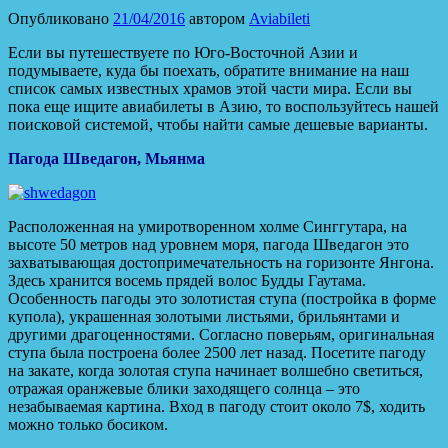
Опубликовано
21/04/2016
автором
Aviabileti
Если вы путешествуете по Юго-Восточной Азии и
подумываете, куда бы поехать, обратите внимание на наш
список самых известных храмов этой части мира. Если вы
пока еще ищите авиабилеты в Азию, то воспользуйтесь нашей
поисковой системой, чтобы найти самые дешевые варианты.
Пагода Шведагон, Мьянма
Расположенная на умиротворенном холме Синггутара, на
высоте 50 метров над уровнем моря, пагода Шведагон это
захватывающая достопримечательность на горизонте Янгона.
Здесь хранится восемь прядей волос Будды Гаутама.
Особенность пагоды это золотистая ступа (постройка в форме
купола), украшенная золотыми листьями, брильянтами и
другими драгоценностями. Согласно поверьям, оригинальная
ступа была построена более 2500 лет назад. Посетите пагоду
на закате, когда золотая ступа начинает волшебно светиться,
отражая оранжевые блики заходящего солнца – это
незабываемая картина. Вход в пагоду стоит около 7$, ходить
можно только босиком.