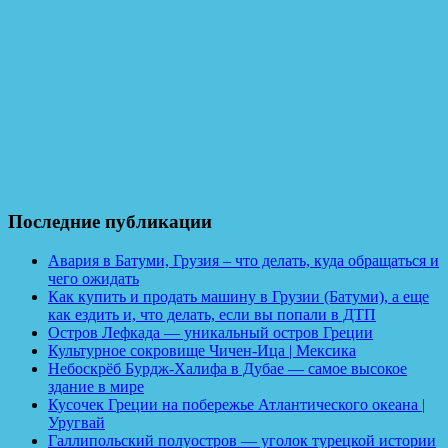
Последние публикации
Авария в Батуми, Грузия – что делать, куда обращаться и
чего ожидать
Как купить и продать машину в Грузии (Батуми), а еще
как ездить и, что делать, если вы попали в ДТП
Остров Лефкада — уникальный остров Греции
Культурное сокровище Чичен-Ица | Мексика
Небоскрёб Бурдж-Халифа в Дубае — самое высокое
здание в мире
Кусочек Греции на побережье Атлантического океана |
Уругвай
Галлипольский полуостров — уголок турецкой истории