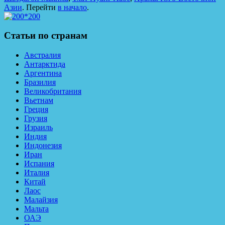
Азии
. Перейти
в начало
.
Статьи по странам
Австралия
Антарктида
Аргентина
Бразилия
Великобритания
Вьетнам
Греция
Грузия
Израиль
Индия
Индонезия
Иран
Испания
Италия
Китай
Лаос
Малайзия
Мальта
ОАЭ