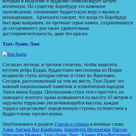
который в индуизме и буддизме символизирует целую
вселенную. По существу Боробудур это каменное
произведение, означающее буддистскую веру о жизни и
реинкарнации. Археологи говорят, что когда-то Боробудур
был ярко выкрашен, но прочные серые камни, сохранившиеся
до сегодняшнего дня также удивительная
достопримечательность, даже без краски.
Тхат-Луанг, Лаос
Согласно легенде, в третьем столетии, чтобы защитить
кусочек ребра Будды, буддистские миссионеры из Индии
воздвигли ступу, которая сейчас и стоит во Вьентьяне.
Сегодня, расположенный на том же месте, Тхат-Луанг это
важный национальный памятник и излюбленная народом
Лаоса икона Будды. Центральная ступа этого простого, но
сияющего золотого храма возвышается на высоту 45 метров и
окружена террасами увеличивающейся высоты, каждая
терраса представляет определенную ступень путешествия к
буддистскому просветлению.
Опубликовано в разделе
Города и страны
ключевые слова
Азия
,
Ангкор Ват Камбоджа
,
Боробудур Индонезия
,
Пагода
Шведагон Мьянма
,
Тхат-Луанг Лаос
,
Храмы Юго-Восточной