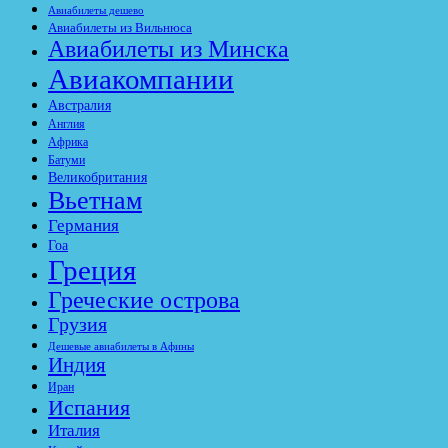
Авиабилеты дешево
Авиабилеты из Вильнюса
Авиабилеты из Минска
Авиакомпании
Австралия
Англия
Африка
Батуми
Великобритания
Вьетнам
Германия
Гоа
Греция
Греческие острова
Грузия
Дешевые авиабилеты в Афины
Индия
Иран
Испания
Италия