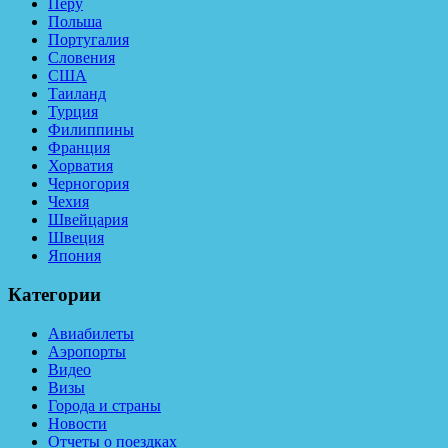
Перу
Польша
Португалия
Словения
США
Таиланд
Турция
Филиппины
Франция
Хорватия
Черногория
Чехия
Швейцария
Швеция
Япония
Категории
Авиабилеты
Аэропорты
Видео
Визы
Города и страны
Новости
Отчеты о поездках