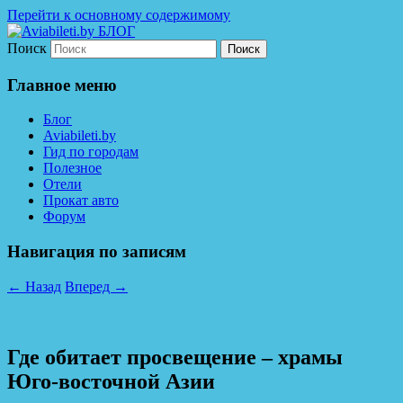
Перейти к основному содержимому
Поиск
Дешевые авиабилеты по всему миру. С
Aviabileti.by БЛОГ
нами легко путешествовать!
Главное меню
Блог
Aviabileti.by
Гид по городам
Полезное
Отели
Прокат авто
Форум
Навигация по записям
←
Назад
Вперед
→
Где обитает просвещение – храмы
Юго-восточной Азии