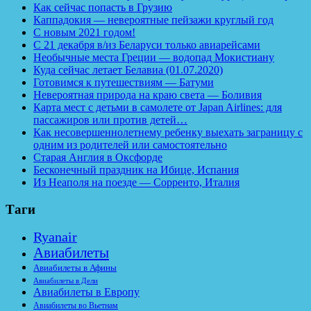
Как сейчас попасть в Грузию
Каппадокия — невероятные пейзажи круглый год
С новым 2021 годом!
С 21 декабря в/из Беларуси только авиарейсами
Необычные места Греции — водопад Мокистиану
Куда сейчас летает Белавиа (01.07.2020)
Готовимся к путешествиям — Батуми
Невероятная природа на краю света — Боливия
Карта мест с детьми в самолете от Japan Airlines: для
пассажиров или против детей…
Как несовершеннолетнему ребенку выехать заграницу с
одним из родителей или самостоятельно
Старая Англия в Оксфорде
Бесконечный праздник на Ибице, Испания
Из Неаполя на поезде — Сорренто, Италия
Таги
Ryanair
Авиабилеты
Авиабилеты в Афины
Авиабилеты в Дели
Авиабилеты в Европу
Авиабилеты во Вьетнам