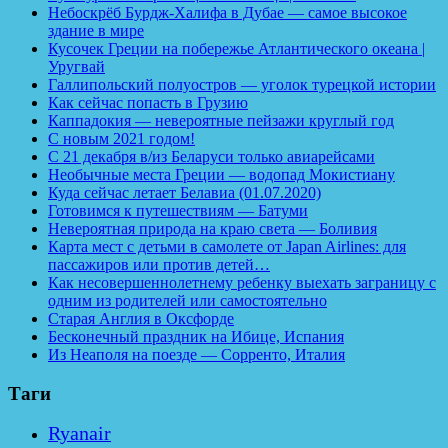
Небоскрёб Бурдж-Халифа в Дубае — самое высокое
здание в мире
Кусочек Греции на побережье Атлантического океана |
Уругвай
Галлипольский полуостров — уголок турецкой истории
Как сейчас попасть в Грузию
Каппадокия — невероятные пейзажи круглый год
С новым 2021 годом!
С 21 декабря в/из Беларуси только авиарейсами
Необычные места Греции — водопад Мокистиану
Куда сейчас летает Белавиа (01.07.2020)
Готовимся к путешествиям — Батуми
Невероятная природа на краю света — Боливия
Карта мест с детьми в самолете от Japan Airlines: для
пассажиров или против детей…
Как несовершеннолетнему ребенку выехать заграницу с
одним из родителей или самостоятельно
Старая Англия в Оксфорде
Бесконечный праздник на Ибице, Испания
Из Неаполя на поезде — Сорренто, Италия
Таги
Ryanair