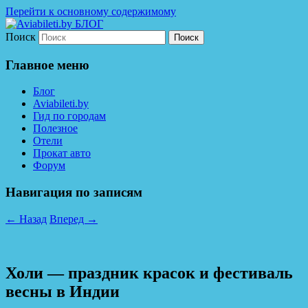
Перейти к основному содержимому
Поиск
Дешевые авиабилеты по всему миру. С
Aviabileti.by БЛОГ
нами легко путешествовать!
Главное меню
Блог
Aviabileti.by
Гид по городам
Полезное
Отели
Прокат авто
Форум
Навигация по записям
←
Назад
Вперед
→
Холи — праздник красок и фестиваль
весны в Индии