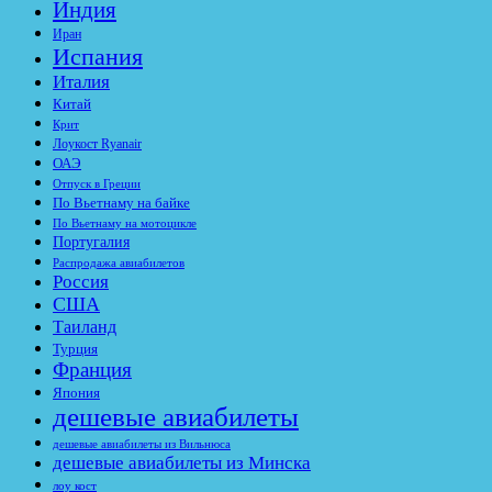
Индия
Иран
Испания
Италия
Китай
Крит
Лоукост Ryanair
ОАЭ
Отпуск в Греции
По Вьетнаму на байке
По Вьетнаму на мотоцикле
Португалия
Распродажа авиабилетов
Россия
США
Таиланд
Турция
Франция
Япония
дешевые авиабилеты
дешевые авиабилеты из Вильнюса
дешевые авиабилеты из Минска
лоу кост