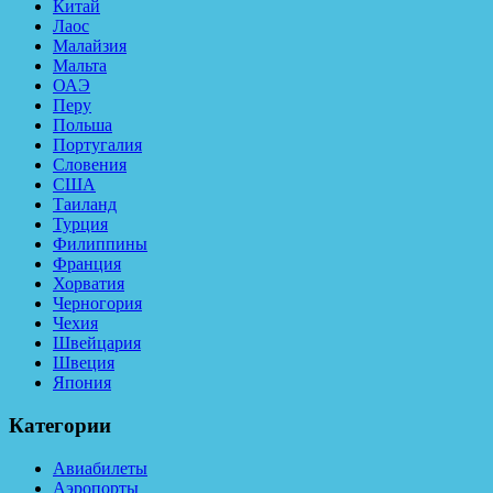
Китай
Лаос
Малайзия
Мальта
ОАЭ
Перу
Польша
Португалия
Словения
США
Таиланд
Турция
Филиппины
Франция
Хорватия
Черногория
Чехия
Швейцария
Швеция
Япония
Категории
Авиабилеты
Аэропорты