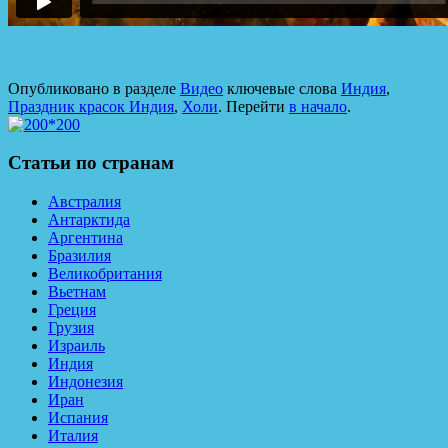
Опубликовано в разделе
Видео
ключевые слова
Индия
,
Праздник красок Индия
,
Холи
. Перейти
в начало
.
Статьи по странам
Австралия
Антарктида
Аргентина
Бразилия
Великобритания
Вьетнам
Греция
Грузия
Израиль
Индия
Индонезия
Иран
Испания
Италия