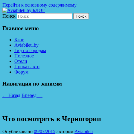
Перейти к основному содержимому
Поиск
Дешевые авиабилеты по всему миру. С
Aviabileti.by БЛОГ
нами легко путешествовать!
Главное меню
Блог
Aviabileti.by
Гид по городам
Полезное
Отели
Прокат авто
Форум
Навигация по записям
←
Назад
Вперед
→
Что посмотреть в Черногории
Опубликовано
09/07/2015
автором
Aviabileti