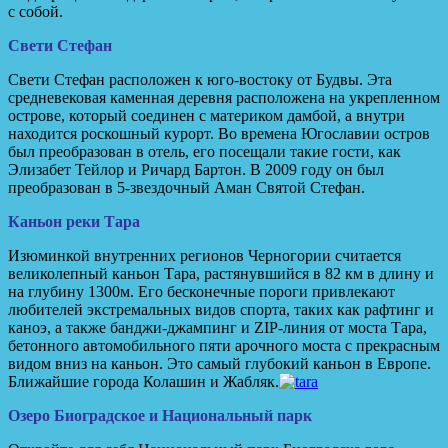
с собой.
Свети Стефан
Свети Стефан расположен к юго-востоку от Будвы. Эта
средневековая каменная деревня расположена на укрепленном
острове, который соединен с материком дамбой, а внутри
находится роскошный курорт. Во времена Югославии остров
был преобразован в отель, его посещали такие гости, как
Элизабет Тейлор и Ричард Бартон. В 2009 году он был
преобразован в 5-звездочный Аман Святой Стефан.
Каньон реки Тара
Изюминкой внутренних регионов Черногории считается
великолепный каньон Тара, растянувшийся в 82 км в длину и
на глубину 1300м. Его бесконечные пороги привлекают
любителей экстремальных видов спорта, таких как рафтинг и
каноэ, а также банджи-джампинг и ZIP-линия от моста Тара,
бетонного автомобильного пяти арочного моста с прекрасным
видом вниз на каньон. Это самый глубокий каньон в Европе.
Ближайшие города Колашин и Жабляк.
Озеро Биоградское и Национальный парк