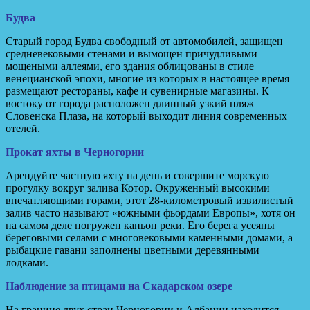
Будва
Старый город Будва свободный от автомобилей, защищен
средневековыми стенами и вымощен причудливыми
мощеными аллеями, его здания облицованы в стиле
венецианской эпохи, многие из которых в настоящее время
размещают рестораны, кафе и сувенирные магазины. К
востоку от города расположен длинный узкий пляж
Словенска Плаза, на который выходит линия современных
отелей.
Прокат яхты в Черногории
Арендуйте частную яхту на день и совершите морскую
прогулку вокруг залива Котор. Окруженный высокими
впечатляющими горами, этот 28-километровый извилистый
залив часто называют «южными фьордами Европы», хотя он
на самом деле погружен каньон реки. Его берега усеяны
береговыми селами с многовековыми каменными домами, а
рыбацкие гавани заполнены цветными деревянными
лодками.
Наблюдение за птицами на Скадарском озере
На границе двух стран Черногории и Албании находится