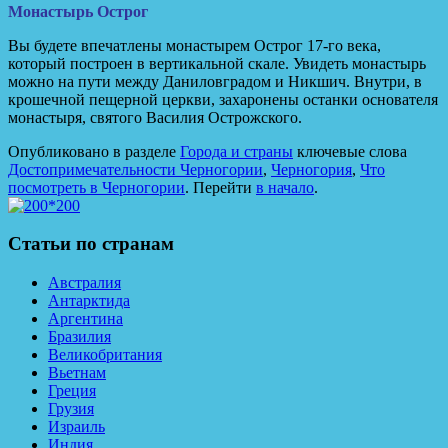
Монастырь Острог
Вы будете впечатлены монастырем Острог 17-го века,
который построен в вертикальной скале. Увидеть монастырь
можно на пути между Даниловградом и Никшич. Внутри, в
крошечной пещерной церкви, захаронены останки основателя
монастыря, святого Василия Острожского.
Опубликовано в разделе
Города и страны
ключевые слова
Достопримечательности Черногории
,
Черногория
,
Что
посмотреть в Черногории
. Перейти
в начало
.
Статьи по странам
Австралия
Антарктида
Аргентина
Бразилия
Великобритания
Вьетнам
Греция
Грузия
Израиль
Индия