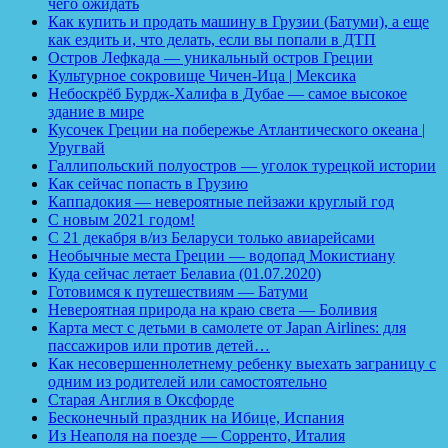
чего ожидать
Как купить и продать машину в Грузии (Батуми), а еще
как ездить и, что делать, если вы попали в ДТП
Остров Лефкада — уникальный остров Греции
Культурное сокровище Чичен-Ица | Мексика
Небоскрёб Бурдж-Халифа в Дубае — самое высокое
здание в мире
Кусочек Греции на побережье Атлантического океана |
Уругвай
Галлипольский полуостров — уголок турецкой истории
Как сейчас попасть в Грузию
Каппадокия — невероятные пейзажи круглый год
С новым 2021 годом!
С 21 декабря в/из Беларуси только авиарейсами
Необычные места Греции — водопад Мокистиану
Куда сейчас летает Белавиа (01.07.2020)
Готовимся к путешествиям — Батуми
Невероятная природа на краю света — Боливия
Карта мест с детьми в самолете от Japan Airlines: для
пассажиров или против детей…
Как несовершеннолетнему ребенку выехать заграницу с
одним из родителей или самостоятельно
Старая Англия в Оксфорде
Бесконечный праздник на Ибице, Испания
Из Неаполя на поезде — Сорренто, Италия