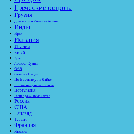
Греческие острова
Грузия
Дешевые авиабилеты в Афины
Индия
Иран
Испания
Италия
Китай
Крит
Лоукост Ryanair
ОАЭ
Отпуск в Греции
По Вьетнаму на байке
По Вьетнаму на мотоцикле
Португалия
Распродажа авиабилетов
Россия
США
Таиланд
Турция
Франция
Япония