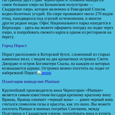
самое большое озеро на Балканском полуострове —
Скадарское озеро, которое включено в Рамсарской Список
водно-болотных угодий. На озере проживают около 270 видов
птиц, находящихся под угрозой исчезновения, и многие
другие редкие виды. Офис Национального парка находится в
Вирпазара – здесь вы можете оформить поездку на лодке через
озеро, и попробовать свежего карпа в одном из ресторанов на
берегу.
Город Пераст
Пераст расположен в Которской бухте, сложенный из старых
каменных вилл, с видом на два крошечных островка: Свети
Джордже и остров Богоматери Скалы, на каждом из которых
возвышаются церкви. Островки можно посетить на лодке от
набережной Пераст.
Плантации виноделия Plantaze
Крупнейший производитель вина Черногории «Plantaze»
является самым известным багодаря крепкому красному вину
Вранац. Вранац означает «черный конь» — ранее черный конь
считался символом силы и красоты, как это вино. Вы можете
посетить Plantaze в винных погребах Сипчаник, между
Подгорица и Скадарским озером, попробовать вина и купить