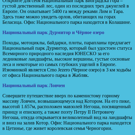
Откройте для себя Национальный парк Биоградска гора –
густой девственный лес, один из последних трех джунглей в
Европе. Он охватывает 5400 га между реками Лим и Тара.
Здесь тоже можно увидеть орлов, обитающих на горах
Беласица. Офис Национального парка находится в Колашине.
Национальный парк Дурмитор и Чёрное озеро
Походы, мотоциклы, байдарки, плоты, парапланы предлагает
Национальный парк Дурмитор, который был удостоен статуса
Всемирного природного наследия ЮНЕСКО за его
ледниковые ландшафты, высокие вершины, густые сосновые
леса и некоторые из самых глубоких ущелий в Европе.
Изюминкой является Crno Jezero (Черное озеро) в 3 км ходьбы
от офиса Национального парка в Жабляк.
Национальный парк Ловчен
Совершите путешествие вверх по каменистому горному
массиву Ловчен, возвышающемуся над Котором. На его пике,
высотой 1.657м, расположен мавзолей Негоша, посвященный
принцу и епископу, а также поэту Петру II Петровичу
Негоша, откуда открывается великолепный вид на ландшафты
и вниз на залив Котор. Офис Национального парка находится
в Цетинье, где живет королевская семья Черногории.