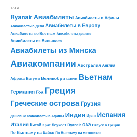
ТАГИ
Авиабилеты
Ryanair
Авиабилеты в Афины
Авиабилеты в Европу
Авиабилеты в Дели
Авиабилеты во Вьетнам
Авиабилеты дешево
Авиабилеты из Вильнюса
Авиабилеты из Минска
Авиакомпании
Австралия
Англия
Вьетнам
Великобритания
Африка
Батуми
Греция
Германия
Гоа
Греческие острова
Грузия
Испания
Индия
Иран
Дешевые авиабилеты в Афины
Италия
Китай
ОАЭ
Лоукост Ryanair
Крит
Отпуск в Греции
По Вьетнаму на байке
По Вьетнаму на мотоцикле