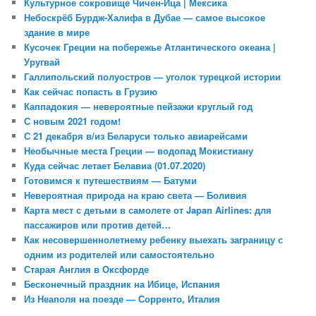
Культурное сокровище Чичен-Ица | Мексика
Небоскрёб Бурдж-Халифа в Дубае — самое высокое
здание в мире
Кусочек Греции на побережье Атлантического океана |
Уругвай
Галлипольский полуостров — уголок турецкой истории
Как сейчас попасть в Грузию
Каппадокия — невероятные пейзажи круглый год
С новым 2021 годом!
С 21 декабря в/из Беларуси только авиарейсами
Необычные места Греции — водопад Мокистиану
Куда сейчас летает Белавиа (01.07.2020)
Готовимся к путешествиям — Батуми
Невероятная природа на краю света — Боливия
Карта мест с детьми в самолете от Japan Airlines: для
пассажиров или против детей…
Как несовершеннолетнему ребенку выехать заграницу с
одним из родителей или самостоятельно
Старая Англия в Оксфорде
Бесконечный праздник на Ибице, Испания
Из Неаполя на поезде — Сорренто, Италия