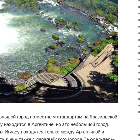
ольшой город по местным стандартам на бразильской
у находится в Аргентине, но это небольшой город.
ды Игуасу находятся только между Аргентиной и
ть к ним также с парагвайского города Сьюдад-дель-