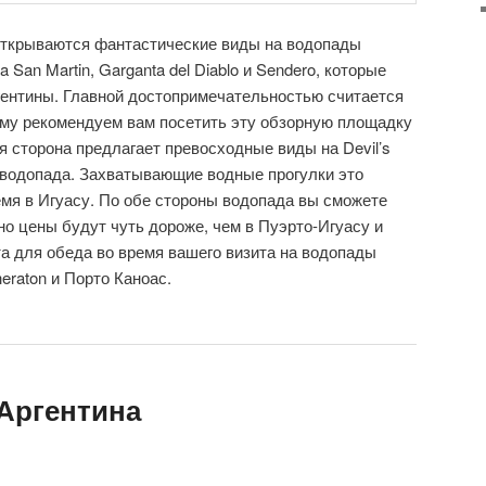
 открываются фантастические виды на водопады
Isla San Martin, Garganta del Diablo и Sendero, которые
гентины. Главной достопримечательностью считается
ому рекомендуем вам посетить эту обзорную площадку
я сторона предлагает превосходные виды на Devil’s
ти водопада. Захватывающие водные прогулки это
мя в Игуасу. По обе стороны водопада вы сможете
но цены будут чуть дороже, чем в Пуэрто-Игуасу и
а для обеда во время вашего визита на водопады
eraton и Порто Каноас.
 Аргентина