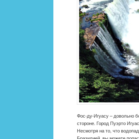
Фос-ду-Игуасу – довольно б
стороне. Город Пуэрто Игуас
Несмотря на то, что водопа
Бразилией, вы можете попас