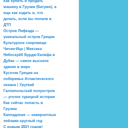
Как купить и продать
машину в Грузии (Батуми), а
еще как ездить и, что
делать, если вы попали в
ДТП
Остров Лефкада —
уникальный остров Греции
Культурное сокровище
Чичен-Ица | Мексика
Небоскрёб Бурдж-Халифа в
Дубае — самое высокое
здание в мире
Кусочек Греции на
побережье Атлантического
океана | Уругвай
Галлипольский полуостров
— уголок турецкой истории
Как сейчас попасть в
Грузию
Каппадокия — невероятные
пейзажи круглый год
С новым 2021 годом!