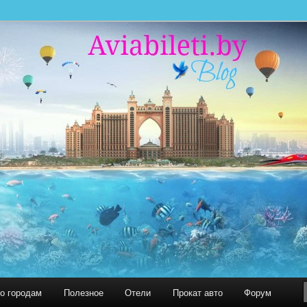
 миру. С нами легко путешествовать!
 БЛОГ
по городам
Полезное
Отели
Прокат авто
Форум