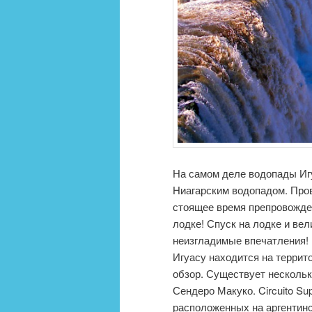
На самом деле водопады Игу
Ниагарским водопадом. Пров
стоящее время препровожден
лодке! Спуск на лодке и ве
неизгладимые впечатления! 
Игуасу находится на террит
обзор. Существует нескольк
Сендеро Макуко. Circuito Su
расположенных на аргентинс