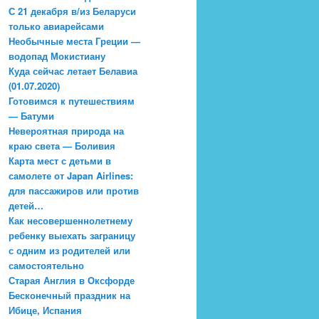
С 21 декабря в/из Беларуси
только авиарейсами
Необычные места Греции —
водопад Мокистиану
Куда сейчас летает Белавиа
(01.07.2020)
Готовимся к путешествиям
— Батуми
Невероятная природа на
краю света — Боливия
Карта мест с детьми в
самолете от Japan Airlines:
для пассажиров или против
детей…
Как несовершеннолетнему
ребенку выехать заграницу
с одним из родителей или
самостоятельно
Старая Англия в Оксфорде
Бесконечный праздник на
Ибице, Испания