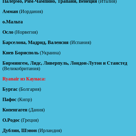
Палермо, Рим-Чампино, Трапани, Венеция
(Италия)
Амман
(Иордания)
о.Мальта
Осло
(Норвегия)
Барселона, Мадрид, Валенсия
(Испания)
Киев Борисполь
(Украина)
Бирмингем, Лидс, Ливерпуль, Лондон-Лутон и Станстед
(Великобритания)
Ryanair из Каунаса:
Бургас
(Болгария)
Пафос
(Кипр)
Копенгаген
(Дания)
О.Родос
(Греция)
Дублин, Шэнон
(Ирландия)