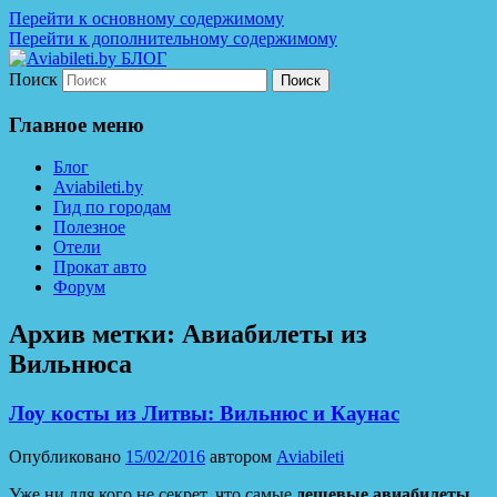
Перейти к основному содержимому
Перейти к дополнительному содержимому
Поиск
Дешевые авиабилеты по всему миру. С
Aviabileti.by БЛОГ
нами легко путешествовать!
Главное меню
Блог
Aviabileti.by
Гид по городам
Полезное
Отели
Прокат авто
Форум
Архив метки:
Авиабилеты из
Вильнюса
Лоу косты из Литвы: Вильнюс и Каунас
Опубликовано
15/02/2016
автором
Aviabileti
Уже ни для кого не секрет, что самые
дешевые авиабилеты