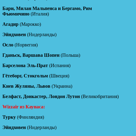
Бари, Милан Мальпенса и Бергамо, Рим
Фьюмичино
(Италия)
Агадир
(Марокко)
Эйндховен
(Нидерланды)
Осло
(Норвегия)
Гданьск, Варшава Шопен
(Польша)
Барселона Эль-Прат
(Испания)
Гётеборг, Стокгольм
(Швеция)
Киев Жуляны, Львов
(Украина)
Белфаст, Донкастер, Лондон Лутон
(Великобритания)
Wizzair из Каунаса:
Турку
(Финляндия)
Эйндховен
(Нидерланды)