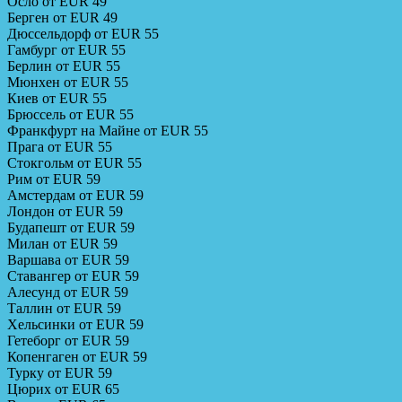
Осло от EUR 49
Берген от EUR 49
Дюссельдорф от EUR 55
Гамбург от EUR 55
Берлин от EUR 55
Мюнхен от EUR 55
Киев от EUR 55
Брюссель от EUR 55
Франкфурт на Майне от EUR 55
Прага от EUR 55
Стокгольм от EUR 55
Рим от EUR 59
Амстердам от EUR 59
Лондон от EUR 59
Будапешт от EUR 59
Милан от EUR 59
Варшава от EUR 59
Ставангер от EUR 59
Алесунд от EUR 59
Таллин от EUR 59
Хельсинки от EUR 59
Гетеборг от EUR 59
Копенгаген от EUR 59
Турку от EUR 59
Цюрих от EUR 65