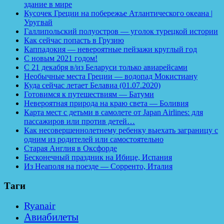
здание в мире
Кусочек Греции на побережье Атлантического океана |
Уругвай
Галлипольский полуостров — уголок турецкой истории
Как сейчас попасть в Грузию
Каппадокия — невероятные пейзажи круглый год
С новым 2021 годом!
С 21 декабря в/из Беларуси только авиарейсами
Необычные места Греции — водопад Мокистиану
Куда сейчас летает Белавиа (01.07.2020)
Готовимся к путешествиям — Батуми
Невероятная природа на краю света — Боливия
Карта мест с детьми в самолете от Japan Airlines: для
пассажиров или против детей…
Как несовершеннолетнему ребенку выехать заграницу с
одним из родителей или самостоятельно
Старая Англия в Оксфорде
Бесконечный праздник на Ибице, Испания
Из Неаполя на поезде — Сорренто, Италия
Таги
Ryanair
Авиабилеты