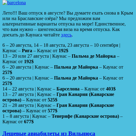
Лето!!! Ваш отпуск в августе? Вы думаете ехать снова в Крым
или на Браславские озёра? Мы предложим вам
альтернативные варианты отпуска на море! Единственное,
что вам нужно – шенгенская виза на время отпуска. Как
доехать до Каунаса читайте
здесь
.
6 – 20 августа, 14 – 18 августа, 23 августа – 10 сентября |
Каунас –
Рига
– Каунас от
192$
13 – 20 или 27 августа | Каунас –
Пальма де Майорка
–
Каунас от
192$
6 – 20 августа | Каунас –
Пальма де Майорка
– Каунас от
257$
6 – 20 августа | Каунас –
Пальма де Майорка
– Каунас от
257$
14 – 22 августа | Каунас –
Барселона
– Каунас от
403$
13 – 27 августа | Каунас –
Гран Канария (Канарские
острова)
– Каунас от
525$
21 – 28 августа | Каунас –
Гран Канария (Канарские
острова)
– Каунас от
577$
1 – 8 августа | Каунас –
Тенерифе (Канарские острова)
–
Каунас от
677$
Дешевые авиабилеты из Вильнюса