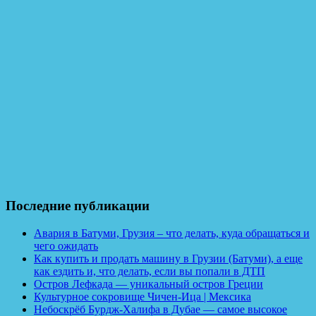
Последние публикации
Авария в Батуми, Грузия – что делать, куда обращаться и
чего ожидать
Как купить и продать машину в Грузии (Батуми), а еще
как ездить и, что делать, если вы попали в ДТП
Остров Лефкада — уникальный остров Греции
Культурное сокровище Чичен-Ица | Мексика
Небоскрёб Бурдж-Халифа в Дубае — самое высокое