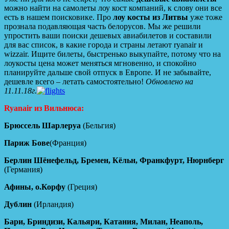
можно найти на самолеты лоу кост компаний, к слову они все
есть в нашем поисковике. Про
лоу косты из Литвы
уже тоже
прознала подавляющая часть белорусов. Мы же решили
упростить ваши поиски дешевых авиабилетов и составили
для вас список, в какие города и страны летают ryanair и
wizzair. Ищите билеты, быстренько выкупайте, потому что на
лоукосты цена может меняться мгновенно, и спокойно
планируйте дальше свой отпуск в Европе. И не забывайте,
дешевле всего – летать самостоятельно!
Обновлено на
11.11.18г.
Ryanair из Вильнюса:
Брюссель Шарлеруа
(Бельгия)
Париж Бове
(Франция)
Берлин Шёнефельд, Бремен, Кёльн, Франкфурт, Нюрнберг
(Германия)
Афины, о.Корфу
(Греция)
Дублин
(Ирландия)
Бари, Бриндизи, Кальяри, Катания, Милан, Неаполь,