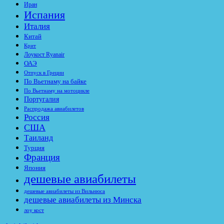
Иран
Испания
Италия
Китай
Крит
Лоукост Ryanair
ОАЭ
Отпуск в Греции
По Вьетнаму на байке
По Вьетнаму на мотоцикле
Португалия
Распродажа авиабилетов
Россия
США
Таиланд
Турция
Франция
Япония
дешевые авиабилеты
дешевые авиабилеты из Вильнюса
дешевые авиабилеты из Минска
лоу кост