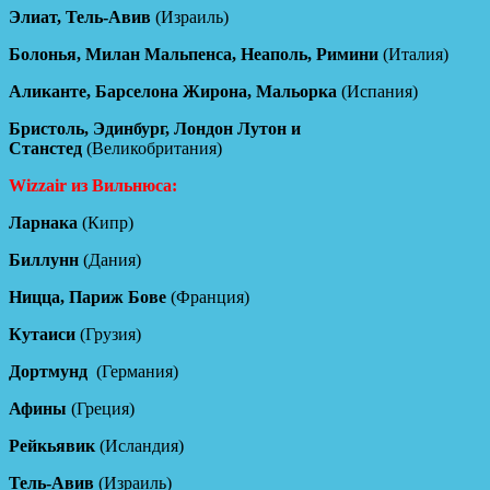
Элиат, Тель-Авив
(Израиль)
Болонья, Милан Мальпенса, Неаполь, Римини
(Италия)
Аликанте, Барселона Жирона, Мальорка
(Испания)
Бристоль, Эдинбург, Лондон Лутон и
Станстед
(Великобритания)
Wizzair из Вильнюса:
Ларнака
(Кипр)
Биллунн
(Дания)
Ницца, Париж Бове
(Франция)
Кутаиси
(Грузия)
Дортмунд
(Германия)
Афины
(Греция)
Рейкьявик
(Исландия)
Тель-Авив
(Израиль)