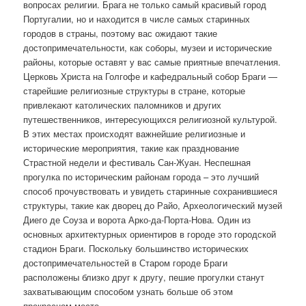
вопросах религии. Брага не только самый красивый город
Португалии, но и находится в числе самых старинных
городов в страны, поэтому вас ожидают такие
достопримечательности, как соборы, музеи и исторические
районы, которые оставят у вас самые приятные впечатления.
Церковь Христа на Голгофе и кафедральный собор Браги —
старейшие религиозные структуры в стране, которые
привлекают католических паломников и других
путешественников, интересующихся религиозной культурой.
В этих местах происходят важнейшие религиозные и
исторические мероприятия, такие как празднование
Страстной недели и фестиваль Сан-Жуан. Неспешная
прогулка по историческим районам города – это лучший
способ прочувствовать и увидеть старинные сохранившиеся
структуры, такие как дворец до Райо, Археологический музей
Диего де Соуза и ворота Арко-да-Порта-Нова. Один из
основных архитектурных ориентиров в городе это городской
стадион Браги. Поскольку большинство исторических
достопримечательностей в Старом городе Браги
расположены близко друг к другу, пешие прогулки станут
захватывающим способом узнать больше об этом
прекрасном месте.