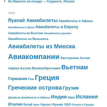
Из Неаполя на поезде — Сорренто, Италия
ТАГИ
Авиабилеты
Ryanair
Авиабилеты в Афины
Авиабилеты в Европу
Авиабилеты в Дели
Авиабилеты во Вьетнам
Авиабилеты дешево
Авиабилеты из Вильнюса
Авиабилеты из Минска
Авиакомпании
Австралия
Англия
Вьетнам
Великобритания
Африка
Батуми
Греция
Германия
Гоа
Греческие острова
Грузия
Испания
Индия
Иран
Дешевые авиабилеты в Афины
Италия
Китай
ОАЭ
Лоукост Ryanair
Крит
Отпуск в Греции