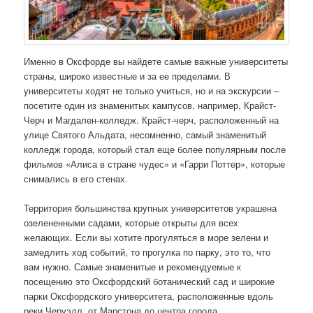
Именно в Оксфорде вы найдете самые важные университеты
страны, широко известные и за ее пределами. В
университеты ходят не только учиться, но и на экскурсии –
посетите один из знаменитых кампусов, например, Крайст-
Черч и Магдален-колледж. Крайст-черч, расположенный на
улице Святого Альдата, несомненно, самый знаменитый
колледж города, который стал еще более популярным после
фильмов «Алиса в стране чудес» и «Гарри Поттер», которые
снимались в его стенах.
Территория большинства крупных университетов украшена
озелененными садами, которые открыты для всех
желающих. Если вы хотите прогуляться в море зелени и
замедлить ход событий, то прогулка по парку, это то, что
вам нужно. Самые знаменитые и рекомендуемые к
посещению это Оксфордский ботанический сад и широкие
парки Оксфордского университета, расположенные вдоль
реки Черуэлл, от Марстона до центра города.