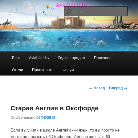
Перейти
Дешевые авиабилеты по всему миру. С нами легко путешествовать!
к
Поис
основному
содержимому
Aviabileti.by БЛОГ
Главное
Блог
Aviabileti.by
Гид по городам
Полезное
меню
Отели
Прокат авто
Форум
Навигация
←
Назад
Вперед
→
по
записям
Старая Англия в Оксфорде
Опубликовано
05/08/2019
Если вы учили в школе Английский язык, то вы просто не
могли не слышать об Оксфорде. Именно здесь, в 80