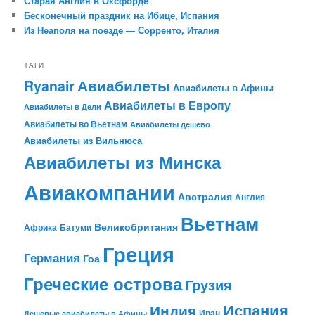
Старая Англия в Оксфорде
Бесконечный праздник на Ибице, Испания
Из Неаполя на поезде — Сорренто, Италия
ТАГИ
Авиабилеты
Ryanair
Авиабилеты в Афины
Авиабилеты в Европу
Авиабилеты в Дели
Авиабилеты во Вьетнам
Авиабилеты дешево
Авиабилеты из Вильнюса
Авиабилеты из Минска
Авиакомпании
Австралия
Англия
Вьетнам
Великобритания
Африка
Батуми
Греция
Германия
Гоа
Греческие острова
Грузия
Испания
Индия
Иран
Дешевые авиабилеты в Афины