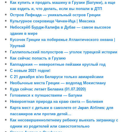
Как купить и продать машину в Грузии (Батуми), а еще
как ездить и, что делать, если вы попали в ДТП
Остров Лефкада — уникальный остров Греции
Культурное сокровище Чичен-Ица | Мексика
Небоскрёб Бурдж-Халифа в Дубае — самое высокое
здание в мире
Кусочек Греции на побережье Атлантического океана |
Уругвай
Галлипольский полуостров — уголок турецкой истории
Как сейчас попасть в Грузию
Каппадокия — невероятные пейзажи круглый год
С новым 2021 годом!
С 21 декабря в/из Беларуси только авиарейсами
Необычные места Греции — водопад Мокистиану
Куда сейчас летает Белавиа (01.07.2020)
Готовимся к путешествиям — Батуми
Невероятная природа на краю света — Боливия
Карта мест с детьми в самолете от Japan Airlines: для
пассажиров или против детей…
Как несовершеннолетнему ребенку выехать заграницу с
одним из родителей или самостоятельно