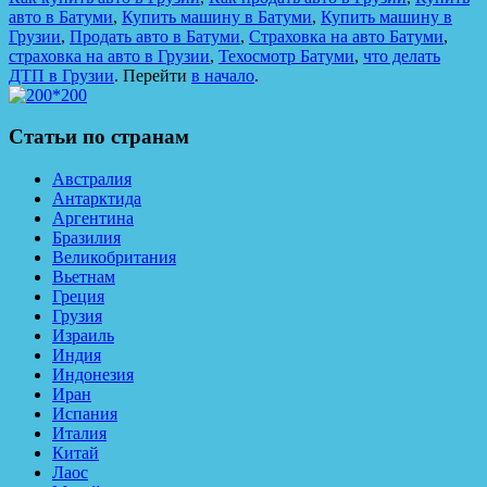
авто в Батуми
,
Купить машину в Батуми
,
Купить машину в
Грузии
,
Продать авто в Батуми
,
Страховка на авто Батуми
,
страховка на авто в Грузии
,
Техосмотр Батуми
,
что делать
ДТП в Грузии
. Перейти
в начало
.
Статьи по странам
Австралия
Антарктида
Аргентина
Бразилия
Великобритания
Вьетнам
Греция
Грузия
Израиль
Индия
Индонезия
Иран
Испания
Италия
Китай
Лаос