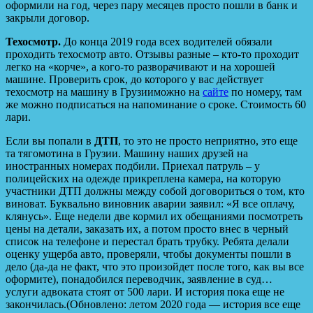
оформили на год, через пару месяцев просто пошли в банк и
закрыли договор.
Техосмотр.
До конца 2019 года всех водителей обязали
проходить техосмотр авто. Отзывы разные – кто-то проходит
легко на «корче», а кого-то разворачивают и на хорошей
машине. Проверить срок, до которого у вас действует
техосмотр на машину в Грузииможно на
сайте
по номеру, там
же можно подписаться на напоминание о сроке. Стоимость 60
лари.
Если вы попали в
ДТП
, то это не просто неприятно, это еще
та тягомотина в Грузии. Машину наших друзей на
иностранных номерах подбили. Приехал патруль – у
полицейских на одежде прикреплена камера, на которую
участники ДТП должны между собой договориться о том, кто
виноват. Буквально виновник аварии заявил: «Я все оплачу,
клянусь». Еще недели две кормил их обещаниями посмотреть
цены на детали, заказать их, а потом просто внес в черный
список на телефоне и перестал брать трубку. Ребята делали
оценку ущерба авто, проверяли, чтобы документы пошли в
дело (да-да не факт, что это произойдет после того, как вы все
оформите), понадобился переводчик, заявление в суд…
услуги адвоката стоят от 500 лари. И история пока еще не
закончилась.
(Обновлено: летом 2020 года — история все еще