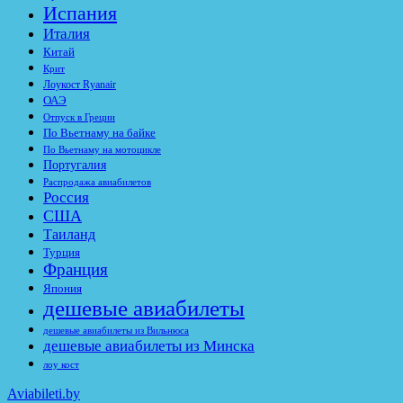
Испания
Италия
Китай
Крит
Лоукост Ryanair
ОАЭ
Отпуск в Греции
По Вьетнаму на байке
По Вьетнаму на мотоцикле
Португалия
Распродажа авиабилетов
Россия
США
Таиланд
Турция
Франция
Япония
дешевые авиабилеты
дешевые авиабилеты из Вильнюса
дешевые авиабилеты из Минска
лоу кост
Aviabileti.by