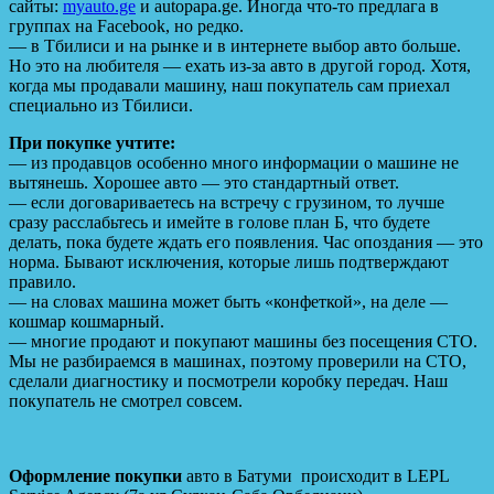
сайты:
myauto.ge
и autopapa.ge. Иногда что-то предлага в
группах на Facebook, но редко.
— в Тбилиси и на рынке и в интернете выбор авто больше.
Но это на любителя — ехать из-за авто в другой город. Хотя,
когда мы продавали машину, наш покупатель сам приехал
специально из Тбилиси.
При покупке учтите:
— из продавцов особенно много информации о машине не
вытянешь. Хорошее авто — это стандартный ответ.
— если договариваетесь на встречу с грузином, то лучше
сразу расслабьтесь и имейте в голове план Б, что будете
делать, пока будете ждать его появления. Час опоздания — это
норма. Бывают исключения, которые лишь подтверждают
правило.
— на словах машина может быть «конфеткой», на деле —
кошмар кошмарный.
— многие продают и покупают машины без посещения СТО.
Мы не разбираемся в машинах, поэтому проверили на СТО,
сделали диагностику и посмотрели коробку передач. Наш
покупатель не смотрел совсем.
Оформление покупки
авто в Батуми происходит в LEPL