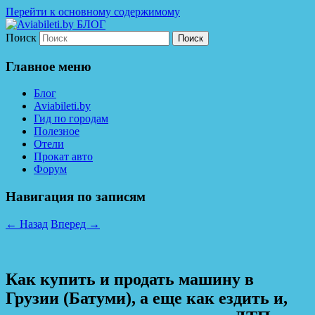
Перейти к основному содержимому
Поиск
Дешевые авиабилеты по всему миру. С
Aviabileti.by БЛОГ
нами легко путешествовать!
Главное меню
Блог
Aviabileti.by
Гид по городам
Полезное
Отели
Прокат авто
Форум
Навигация по записям
←
Назад
Вперед
→
Как купить и продать машину в
Грузии (Батуми), а еще как ездить и,