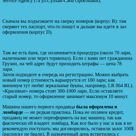
Service Agency (7a ул.Сулхан-Саба Орбелиани).
Сначала вы подъезжаете на сверку номеров (корпус B): там
сверяют тех паспорт, что-то пишут и дальше вы идете в зал
оформления (корпус D).
Там же есть банк, где оплачивается процедура (около 70 лари,
наличными или через терминал). Если с вами нет гражданина
Грузии, на чей адрес будут приходить штрафы — цена 78
лари.
Затем подходите в очередь на регистрацию. Можно выбрать
новый номер (стоимость варьируется от 100 лари; как
минимум тут любят зеркальные буквы, например, LR 064 RL).
«Красивые» номера стоят 300-1000 лари. Если оставляете
старый номер, то оформление занимает максимум 10 минут.
Машина нашего первого продавца
была оформлена в
ломбарде
— не редкая практика. Пока не оплачен кредит,
продавец не может переоформить на вас машину, так как
фактически ей владеет ломбард. Как все было у нас и как я не
рекомендую поступать: мы договорились, оставили залог 100$
(расписку не брали). В назначенный день встретились с