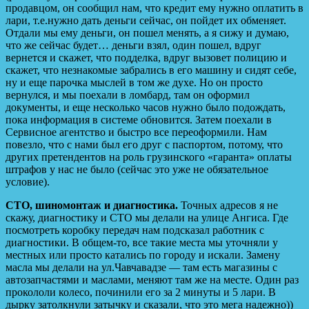
продавцом, он сообщил нам, что кредит ему нужно оплатить в
лари, т.е.нужно дать деньги сейчас, он пойдет их обменяет.
Отдали мы ему деньги, он пошел менять, а я сижу и думаю,
что же сейчас будет… деньги взял, один пошел, вдруг
вернется и скажет, что подделка, вдруг вызовет полицию и
скажет, что незнакомые забрались в его машину и сидят себе,
ну и еще парочка мыслей в том же духе. Но он просто
вернулся, и мы поехали в ломбард, там он оформил
документы, и еще несколько часов нужно было подождать,
пока информация в системе обновится. Затем поехали в
Сервисное агентство и быстро все переоформили. Нам
повезло, что с нами был его друг с паспортом, потому, что
других претендентов на роль грузинского «гаранта» оплаты
штрафов у нас не было (сейчас это уже не обязательное
условие).
СТО, шиномонтаж и диагностика.
Точных адресов я не
скажу, диагностику и СТО мы делали на улице Ангиса. Где
посмотреть коробку передач нам подсказал работник с
диагностики. В общем-то, все такие места мы уточняли у
местных или просто катались по городу и искали. Замену
масла мы делали на ул.Чавчавадзе — там есть магазины с
автозапчастями и маслами, меняют там же на месте. Один раз
прокололи колесо, починили его за 2 минуты и 5 лари. В
дырку затолкнули затычку и сказали, что это мега надежно))