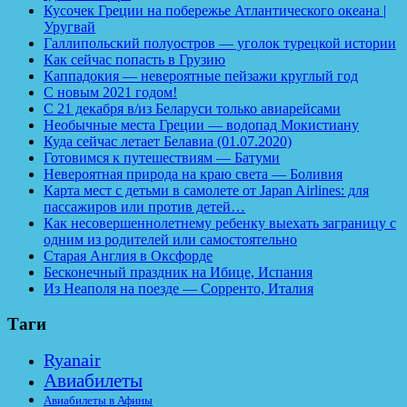
Кусочек Греции на побережье Атлантического океана |
Уругвай
Галлипольский полуостров — уголок турецкой истории
Как сейчас попасть в Грузию
Каппадокия — невероятные пейзажи круглый год
С новым 2021 годом!
С 21 декабря в/из Беларуси только авиарейсами
Необычные места Греции — водопад Мокистиану
Куда сейчас летает Белавиа (01.07.2020)
Готовимся к путешествиям — Батуми
Невероятная природа на краю света — Боливия
Карта мест с детьми в самолете от Japan Airlines: для
пассажиров или против детей…
Как несовершеннолетнему ребенку выехать заграницу с
одним из родителей или самостоятельно
Старая Англия в Оксфорде
Бесконечный праздник на Ибице, Испания
Из Неаполя на поезде — Сорренто, Италия
Таги
Ryanair
Авиабилеты
Авиабилеты в Афины