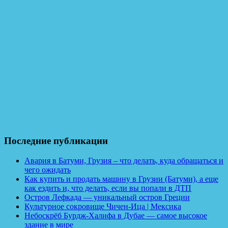
Последние публикации
Авария в Батуми, Грузия – что делать, куда обращаться и
чего ожидать
Как купить и продать машину в Грузии (Батуми), а еще
как ездить и, что делать, если вы попали в ДТП
Остров Лефкада — уникальный остров Греции
Культурное сокровище Чичен-Ица | Мексика
Небоскрёб Бурдж-Халифа в Дубае — самое высокое
здание в мире