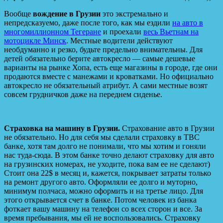
Вообще
вождение в Грузии
это экстремально и
непредсказуемо, даже после того, как мы ездили
на авто в
многомиллионном Тегеране
и проехали
весь Вьетнам на
мотоцикле Минск
. Местные водители действуют
необдуманно и резко, будьте предельно внимательны. Для
детей обязательно берите автокресло — самые дешевые
варианты на рынке Хопа, есть еще магазины в городе, где они
продаются вместе с манежами и кроватками. Но официально
автокресло не обязательный атрибут. А сами местные возят
совсем грудничков даже на переднем сиденье.
Страховка на машину в Грузии.
Страхование авто в Грузии
не обязательно. Но для себя мы сделали страховку в TBC
банке, хотя там долго не понимали, что мы хотим и гоняли
нас туда-сюда. В этом банке точно делают страховку для авто
на грузинских номерах, не уходите, пока вам ее не сделают)
Стоит она 22$ в месяц и, кажется, покрывает затраты только
на ремонт другого авто. Оформляли ее долго и муторно,
минимум полчаса, можно оформить и на третье лицо. Для
этого открывается счет в банке. Потом человек из банка
фоткает вашу машину на телефон со всех сторон и все. За
время пребывания, мы ей не воспользовались. Страховку