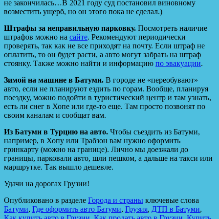
не закончилась…В 2021 году суд постановил виновному
возместить ущерб, но он этого пока не сделал.)
Штрафы за неправильную парковку.
Посмотреть наличие
штрафов можно на
сайте
. Рекомендуют периодически
проверять, так как не все приходят на почту. Если штраф не
оплатить, то он будет расти, а авто могут забрать на штраф
стоянку. Также можно найти и информацию
по эвакуации
.
Зимой на машине в Батуми.
В городе не «переобувают»
авто, если не планируют ездить по горам. Вообще, планируя
поездку, можно подойти в туристический центр и там узнать,
есть ли снег в Хопе или где-то еще. Там просто позвонят по
своим каналам и сообщат вам.
Из Батуми в Турцию на авто.
Чтобы съездить из Батуми,
например, в Хопу или Трабзон вам нужно оформить
гринкарту (можно на границе). Лично мы доезжали до
границы, парковали авто, шли пешком, а дальше на такси или
маршрутке. Так вышло дешевле.
Удачи на дорогах Грузии!
Опубликовано в разделе
Города и страны
ключевые слова
Батуми
,
Где оформить авто Батуми
,
Грузия
,
ДТП в Батуми
,
Как купить авто в Грузии
,
Как продать авто в Грузии
,
Купить