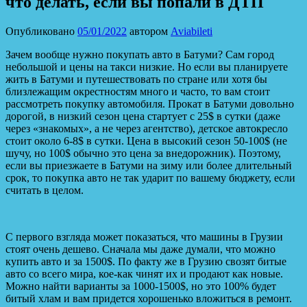
что делать, если вы попали в ДТП
Опубликовано
05/01/2022
автором
Aviabileti
Зачем вообще нужно покупать авто в Батуми? Сам город
небольшой и цены на такси низкие. Но если вы планируете
жить в Батуми и путешествовать по стране или хотя бы
близлежащим окрестностям много и часто, то вам стоит
рассмотреть покупку автомобиля. Прокат в Батуми довольно
дорогой, в низкий сезон цена стартует с 25$ в сутки (даже
через «знакомых», а не через агентство), детское автокресло
стоит около 6-8$ в сутки. Цена в высокий сезон 50-100$ (не
шучу, но 100$ обычно это цена за внедорожник). Поэтому,
если вы приезжаете в Батуми на зиму или более длительный
срок, то покупка авто не так ударит по вашему бюджету, если
считать в целом.
С первого взгляда может показаться, что машины в Грузии
стоят очень дешево. Сначала мы даже думали, что можно
купить авто и за 1500$. По факту же в Грузию свозят битые
авто со всего мира, кое-как чинят их и продают как новые.
Можно найти варианты за 1000-1500$, но это 100% будет
битый хлам и вам придется хорошенько вложиться в ремонт.