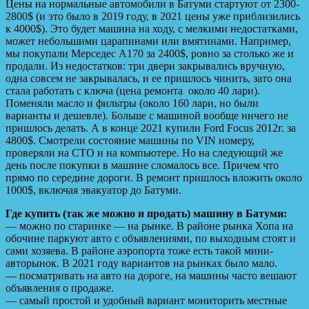
Цены на нормальные автомобили в Батуми стартуют от 2300-
2800$ (и это было в 2019 году, в 2021 цены уже приблизились
к 4000$). Это будет машина на ходу, с мелкими недостатками,
может небольшими царапинами или вмятинами. Например,
мы покупали Мерседес А170 за 2400$, ровно за столько же и
продали. Из недостатков: три двери закрывались вручную,
одна совсем не закрывалась, и ее пришлось чинить, зато она
стала работать с ключа (цена ремонта около 40 лари).
Поменяли масло и фильтры (около 160 лари, но были
варианты и дешевле). Больше с машиной вообще ничего не
пришлось делать. А в конце 2021 купили Ford Focus 2012г. за
4800$. Смотрели состояние машины по VIN номеру,
проверяли на СТО и на компьютере. Но на следующий же
день после покупки в машине сломалось все. Причем что
прямо по середине дороги. В ремонт пришлось вложить около
1000$, включая эвакуатор до Батуми.
Где купить (так же можно и продать) машину в Батуми:
— можно по старинке — на рынке. В районе рынка Хопа на
обочине паркуют авто с объявлениями, по выходным стоят и
сами хозяева. В районе аэропорта тоже есть такой мини-
авторынок. В 2021 году вариантов на рынках было мало.
— посматривать на авто на дороге, на машины часто вешают
объявления о продаже.
— самый простой и удобный вариант мониторить местные