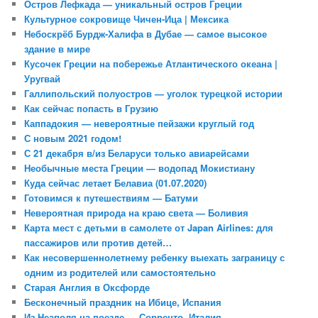
Остров Лефкада — уникальный остров Греции
Культурное сокровище Чичен-Ица | Мексика
Небоскрёб Бурдж-Халифа в Дубае — самое высокое
здание в мире
Кусочек Греции на побережье Атлантического океана |
Уругвай
Галлипольский полуостров — уголок турецкой истории
Как сейчас попасть в Грузию
Каппадокия — невероятные пейзажи круглый год
С новым 2021 годом!
С 21 декабря в/из Беларуси только авиарейсами
Необычные места Греции — водопад Мокистиану
Куда сейчас летает Белавиа (01.07.2020)
Готовимся к путешествиям — Батуми
Невероятная природа на краю света — Боливия
Карта мест с детьми в самолете от Japan Airlines: для
пассажиров или против детей…
Как несовершеннолетнему ребенку выехать заграницу с
одним из родителей или самостоятельно
Старая Англия в Оксфорде
Бесконечный праздник на Ибице, Испания
Из Неаполя на поезде — Сорренто, Италия