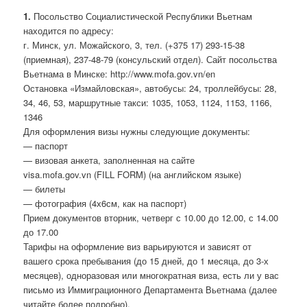
1.
Посольство Социалистической Республики Вьетнам
находится по адресу:
г. Минск, ул. Можайского, 3, тел. (+375 17) 293-15-38
(приемная), 237-48-79 (консульский отдел). Сайт посольства
Вьетнама в Минске: http://www.mofa.gov.vn/en
Остановка «Измайловская», автобусы: 24, троллейбусы: 28,
34, 46, 53, маршрутные такси: 1035, 1053, 1124, 1153, 1166,
1346
Для оформления визы нужны следующие документы:
— паспорт
— визовая анкета, заполненная на сайте
visa.mofa.gov.vn (FILL FORM) (на английском языке)
— билеты
— фотография (4х6см, как на паспорт)
Прием документов вторник, четверг с 10.00 до 12.00, с 14.00
до 17.00
Тарифы на оформление виз варьируются и зависят от
вашего срока пребывания (до 15 дней, до 1 месяца, до 3-х
месяцев), одноразовая или многократная виза, есть ли у вас
письмо из Иммиграционного Департамента Вьетнама (далее
читайте более подробно).