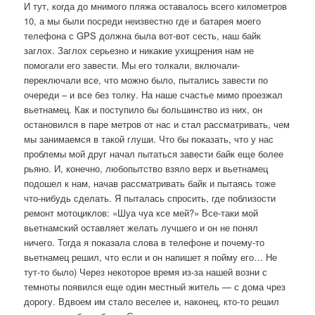
И тут, когда до мнимого пляжа оставалось всего километров
10, а мы были посреди неизвестно где и батарея моего
телефона с GPS должна была вот-вот сесть, наш байк
заглох. Заглох серьезно и никакие ухищрения нам не
помогали его завести. Мы его толкали, включали-
переключали все, что можно было, пытались завести по
очереди – и все без толку. На наше счастье мимо проезжал
вьетнамец. Как и поступило бы большинство из них, он
остановился в паре метров от нас и стал рассматривать, чем
мы занимаемся в такой глуши. Что бы показать, что у нас
проблемы мой друг начал пытаться завести байк еще более
рьяно. И, конечно, любопытство взяло верх и вьетнамец
подошел к нам, начав рассматривать байк и пытаясь тоже
что-нибудь сделать. Я пыталась спросить, где поблизости
ремонт мотоциклов: «Шуа чуа ксе мей?» Все-таки мой
вьетнамский оставляет желать лучшего и он не понял
ничего. Тогда я показала слова в телефоне и почему-то
вьетнамец решил, что если и он напишет я пойму его… Не
тут-то было) Через некоторое время из-за нашей возни с
темноты появился еще один местный житель — с дома чрез
дорогу. Вдвоем им стало веселее и, наконец, кто-то решил