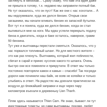
заглянуть в бензобак… Сразу скажу, что нам эта идея даже
не пришла в голову, т.к. недавно мы заправили полный бак.
Но тут оказалось, что он пуст! Как же они с нас хохотали… А
мы недоумевали, куда же делся бензин. Открыв свои
загашники, мы начали вливать бензин из запасной бутылки.
Вот тут я и поняла, куда же делся бензин, когда он стал
выливаться мне на ноги. Мы едва успели перекрыть подачу
бенза в двигатель, когда в баке осталось, наверное, грамм
50 бензина.
Тут уже и вьетнамцы перестали смеяться. Оказалось, что у
нас порвался топливный шланг. Но для местного жителя –
это как раз плюнуть. Вьетнамец, который жил поблизости,
сбегал в сарай и принес кусочек какого-то шланга. Очень
быстро они все поменяли и прикрутили. В ответ мы только
постоянно повторяли камон и камын – спасибо! Так посреди
дороги нам починили наш байк, не взяв не копейки и только
улыбаясь в ответ. На радостях мы доехали практически на
воздухе до ближайшей заправки и еще через пару
километров въехали в деревеньку Lien Thanh.
Пляж здесь называется Thien Cam. Не знаю, бывают ли тут
иностранные туристы, но сами вьетнамцы, похоже, любят