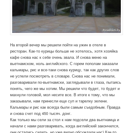
На второй вечер мы решили пойти на ужин в отеле в
ресторан. Как-то курицы больше не хотелось, хотя хозяйка
кафе снова нас к себе очень звала. И снова меню на
вьетнамском, ноль английского. С горем пополам заказали
кальмары, рис и все-таки снова курицу, так как других слов
не успели посмотреть в словаре. Снова нас не понимали,
разговаривали по-вьетнамски, заглядывали в глаза, пытаясь
понять, чего же мы хотим. Мы решили что будет, то будет и
махнули головой, мол несите все. В итоге к тому, что мы
заказывали, нам принесли еще суп и тарелку зелени.
Кальмары и рис как всегда были самым съедобным. Правда
и снова счет под 450 тысяч. донг.
Как только мы сели за стол к нам подсели два вьетнамца и
начали с нами разговаривать, когда английский закончился,
они остались сидеть, но уже видно обсуждали нас) Как-то