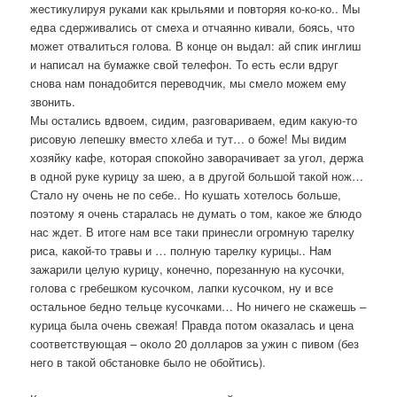
жестикулируя руками как крыльями и повторяя ко-ко-ко.. Мы
едва сдерживались от смеха и отчаянно кивали, боясь, что
может отвалиться голова. В конце он выдал: ай спик инглиш
и написал на бумажке свой телефон. То есть если вдруг
снова нам понадобится переводчик, мы смело можем ему
звонить.
Мы остались вдвоем, сидим, разговариваем, едим какую-то
рисовую лепешку вместо хлеба и тут… о боже! Мы видим
хозяйку кафе, которая спокойно заворачивает за угол, держа
в одной руке курицу за шею, а в другой большой такой нож…
Стало ну очень не по себе.. Но кушать хотелось больше,
поэтому я очень старалась не думать о том, какое же блюдо
нас ждет. В итоге нам все таки принесли огромную тарелку
риса, какой-то травы и … полную тарелку курицы.. Нам
зажарили целую курицу, конечно, порезанную на кусочки,
голова с гребешком кусочком, лапки кусочком, ну и все
остальное бедно тельце кусочками… Но ничего не скажешь –
курица была очень свежая! Правда потом оказалась и цена
соответствующая – около 20 долларов за ужин с пивом (без
него в такой обстановке было не обойтись).