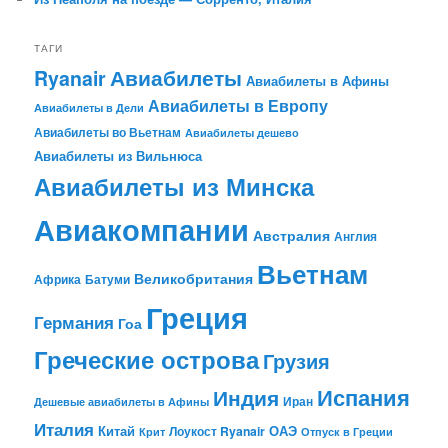
ТАГИ
Авиабилеты
Ryanair
Авиабилеты в Афины
Авиабилеты в Европу
Авиабилеты в Дели
Авиабилеты во Вьетнам
Авиабилеты дешево
Авиабилеты из Вильнюса
Авиабилеты из Минска
Авиакомпании
Австралия
Англия
Вьетнам
Великобритания
Африка
Батуми
Греция
Германия
Гоа
Греческие острова
Грузия
Испания
Индия
Иран
Дешевые авиабилеты в Афины
Италия
Китай
ОАЭ
Лоукост Ryanair
Крит
Отпуск в Греции