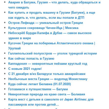
Авария в Батуми, Грузия – что делать, куда обращаться и
чего ожидать
Как купить и продать машину в Грузии (Батуми), а еще
как ездить и, что делать, если вы попали в ДТП
Остров Лефкада — уникальный остров Греции
Культурное сокровище Чичен-Ица | Мексика
Небоскрёб Бурдж-Халифа в Дубае — самое высокое
здание в мире
Кусочек Греции на побережье Атлантического океана |
Уругвай
Галлипольский полуостров — уголок турецкой истории
Как сейчас попасть в Грузию
Каппадокия — невероятные пейзажи круглый год
С новым 2021 годом!
С 21 декабря в/из Беларуси только авиарейсами
Необычные места Греции — водопад Мокистиану
Куда сейчас летает Белавиа (01.07.2020)
Готовимся к путешествиям — Батуми
Невероятная природа на краю света — Боливия
Карта мест с детьми в самолете от Japan Airlines: для
пассажиров или против детей…