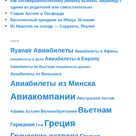
Как несовершеннолетнему ребенку выехать заграницу с
одним из родителей или самостоятельно
Старая Англия в Оксфорде
Бесконечный праздник на Ибице, Испания
Из Неаполя на поезде — Сорренто, Италия
ТАГИ
Авиабилеты
Ryanair
Авиабилеты в Афины
Авиабилеты в Европу
Авиабилеты в Дели
Авиабилеты во Вьетнам
Авиабилеты дешево
Авиабилеты из Вильнюса
Авиабилеты из Минска
Авиакомпании
Австралия
Англия
Вьетнам
Великобритания
Африка
Батуми
Греция
Германия
Гоа
Греческие острова