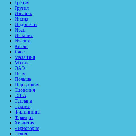
Греция
Грузия
Израиль
Индия
Индонезия
Иран
Испания
Италия
Китай
Лаос
Малайзия
Мальта
ОАЭ
Перу
Польша
Португалия
Словения
США
Таиланд
Турция
Филиппины
Франция
Хорватия
Черногория
Чехия