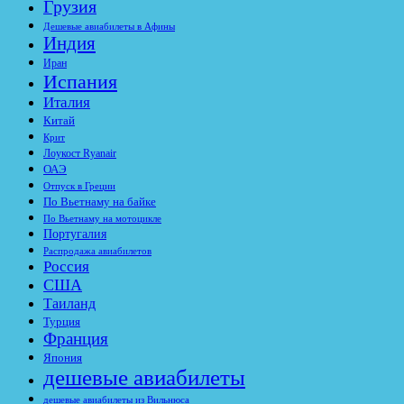
Грузия
Дешевые авиабилеты в Афины
Индия
Иран
Испания
Италия
Китай
Крит
Лоукост Ryanair
ОАЭ
Отпуск в Греции
По Вьетнаму на байке
По Вьетнаму на мотоцикле
Португалия
Распродажа авиабилетов
Россия
США
Таиланд
Турция
Франция
Япония
дешевые авиабилеты
дешевые авиабилеты из Вильнюса