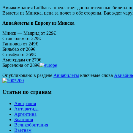
Авиакомпания Lufthansa предлагает дополнительные билеты по
Вылеты из Минска, цена за полет в обе стороны. Вас ждет чар
Авиабилеты в Европу из Минска
Минск — Мадрид от 229€
Стокгольм от 229€
Ганновер от 249€
Бильбао от 269€
Стамбул от 269€
Амстердам от 279€
Барселона от 289€
Опубликовано в разделе
Авиабилеты
ключевые слова
Авиабиле
Статьи по странам
Австралия
Антарктида
Аргентина
Бразилия
Великобритания
Вьетнам