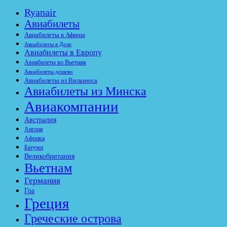
Ryanair
Авиабилеты
Авиабилеты в Афины
Авиабилеты в Дели
Авиабилеты в Европу
Авиабилеты во Вьетнам
Авиабилеты дешево
Авиабилеты из Вильнюса
Авиабилеты из Минска
Авиакомпании
Австралия
Англия
Африка
Батуми
Великобритания
Вьетнам
Германия
Гоа
Греция
Греческие острова