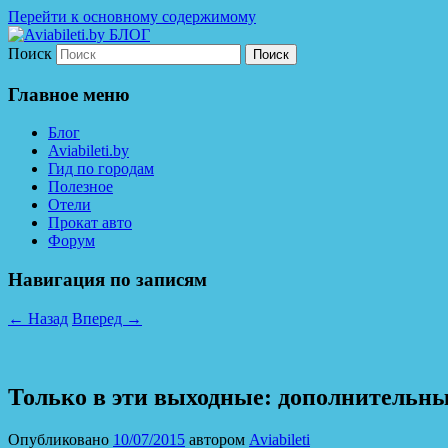
Перейти к основному содержимому
Поиск
Дешевые авиабилеты по всему миру. С 
Aviabileti.by БЛОГ
Главное меню
Блог
Aviabileti.by
Гид по городам
Полезное
Отели
Прокат авто
Форум
Навигация по записям
←
Назад
Вперед
→
Только в эти выходные: дополнительны
Опубликовано
10/07/2015
автором
Aviabileti