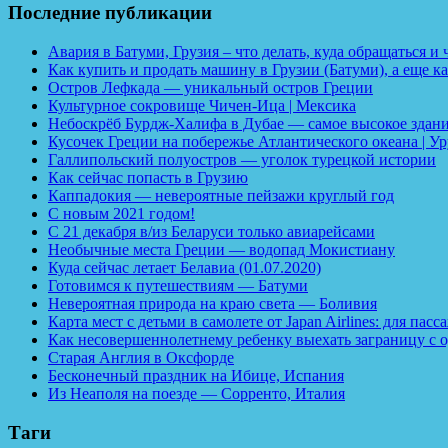
Последние публикации
Авария в Батуми, Грузия – что делать, куда обращаться и
Как купить и продать машину в Грузии (Батуми), а еще ка
Остров Лефкада — уникальный остров Греции
Культурное сокровище Чичен-Ица | Мексика
Небоскрёб Бурдж-Халифа в Дубае — самое высокое здани
Кусочек Греции на побережье Атлантического океана | У
Галлипольский полуостров — уголок турецкой истории
Как сейчас попасть в Грузию
Каппадокия — невероятные пейзажи круглый год
С новым 2021 годом!
С 21 декабря в/из Беларуси только авиарейсами
Необычные места Греции — водопад Мокистиану
Куда сейчас летает Белавиа (01.07.2020)
Готовимся к путешествиям — Батуми
Невероятная природа на краю света — Боливия
Карта мест с детьми в самолете от Japan Airlines: для па
Как несовершеннолетнему ребенку выехать заграницу с о
Старая Англия в Оксфорде
Бесконечный праздник на Ибице, Испания
Из Неаполя на поезде — Сорренто, Италия
Таги