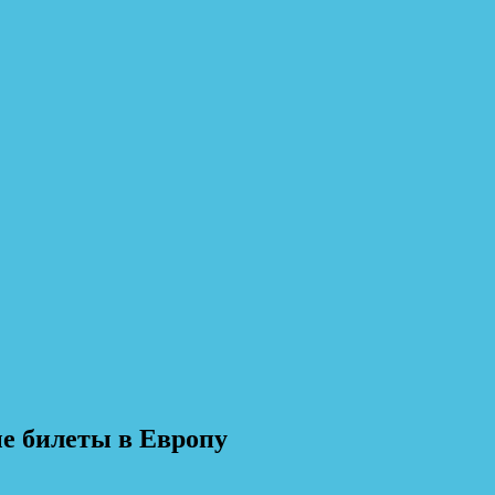
нами легко путешествовать!
е билеты в Европу