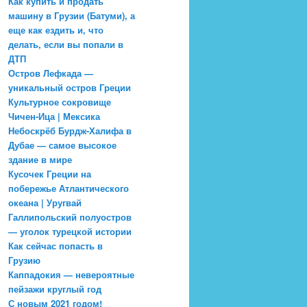
Как купить и продать
машину в Грузии (Батуми), а
еще как ездить и, что
делать, если вы попали в
ДТП
Остров Лефкада —
уникальный остров Греции
Культурное сокровище
Чичен-Ица | Мексика
Небоскрёб Бурдж-Халифа в
Дубае — самое высокое
здание в мире
Кусочек Греции на
побережье Атлантического
океана | Уругвай
Галлипольский полуостров
— уголок турецкой истории
Как сейчас попасть в
Грузию
Каппадокия — невероятные
пейзажи круглый год
С новым 2021 годом!