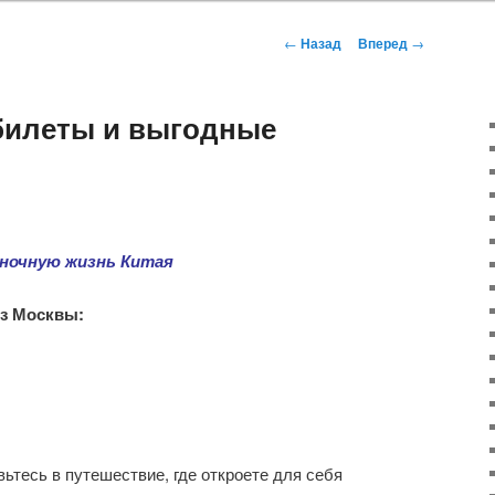
Навигация
←
Назад
Вперед
→
по
записям
билеты и выгодные
 ночную жизнь Китая
из Москвы:
ьтесь в путешествие, где откроете для себя