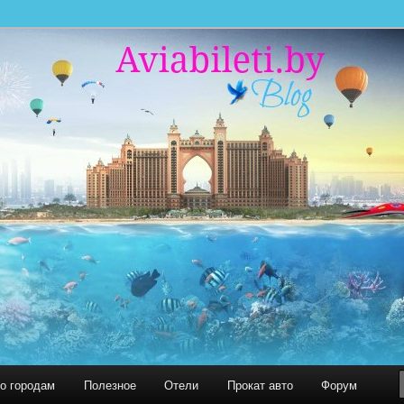
 миру. С нами легко путешествовать!
 БЛОГ
по городам
Полезное
Отели
Прокат авто
Форум