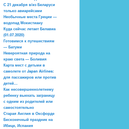
С 21 декабря в/из Беларуси
только авиарейсами
Необычные места Греции —
водопад Мокистиану
Куда сейчас летает Белавиа
(01.07.2020)
Готовимся к путешествиям
— Батуми
Невероятная природа на
краю света — Боливия
Карта мест с детьми в
самолете от Japan Airlines:
для пассажиров или против
детей…
Как несовершеннолетнему
ребенку выехать заграницу
с одним из родителей или
самостоятельно
Старая Англия в Оксфорде
Бесконечный праздник на
Ибице, Испания