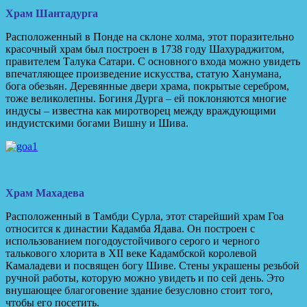
Храм Шантадурга
Расположенный в Понде на склоне холма, этот поразительно
красочный храм был построен в 1738 году Шахураджитом,
правителем Талука Сатари. С основного входа можно увидеть
впечатляющее произведение искусства, статую Ханумана,
бога обезьян. Деревянные двери храма, покрытые серебром,
тоже великолепны. Богиня Дурга – ей поклоняются многие
индусы – известна как миротворец между враждующими
индуистскими богами Вишну и Шива.
Храм Махадева
Расположенный в Тамбди Сурла, этот старейший храм Гоа
относится к династии Кадамба Ядава. Он построен с
использованием погодоустойчивого серого и черного
талькового хлорита в XII веке Кадамбской королевой
Камаладеви и посвящен богу Шиве. Стены украшены резьбой
ручной работы, которую можно увидеть и по сей день. Это
внушающее благоговение здание безусловно стоит того,
чтобы его посетить.