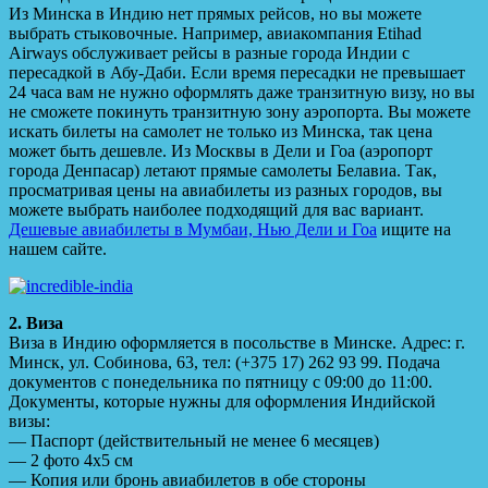
Из Минска в Индию нет прямых рейсов, но вы можете
выбрать стыковочные. Например, авиакомпания Etihad
Airways обслуживает рейсы в разные города Индии с
пересадкой в Абу-Даби. Если время пересадки не превышает
24 часа вам не нужно оформлять даже транзитную визу, но вы
не сможете покинуть транзитную зону аэропорта. Вы можете
искать билеты на самолет не только из Минска, так цена
может быть дешевле. Из Москвы в Дели и Гоа (аэропорт
города Денпасар) летают прямые самолеты Белавиа. Так,
просматривая цены на авиабилеты из разных городов, вы
можете выбрать наиболее подходящий для вас вариант.
Дешевые авиабилеты в Мумбаи, Нью Дели и Гоа
ищите на
нашем сайте.
2. Виза
Виза в Индию оформляется в посольстве в Минске. Адрес: г.
Минск, ул. Собинова, 63, тeл: (+375 17) 262 93 99. Подача
документов с понедельника по пятницу с 09:00 до 11:00.
Документы, которые нужны для оформления Индийской
визы:
— Паспорт (действительный не менее 6 месяцев)
— 2 фото 4х5 см
— Копия или бронь авиабилетов в обе стороны