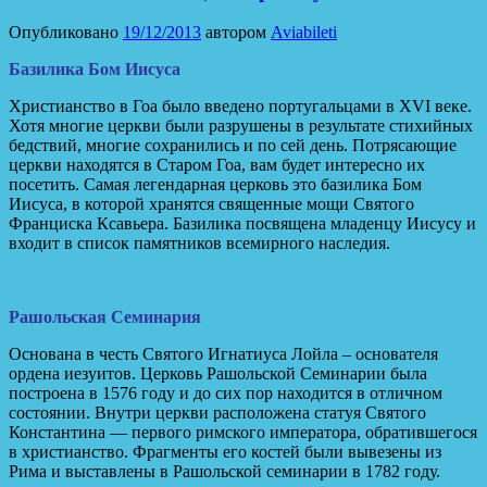
Опубликовано
19/12/2013
автором
Aviabileti
Базилика Бом Иисуса
Христианство в Гоа было введено португальцами в XVI веке.
Хотя многие церкви были разрушены в результате стихийных
бедствий, многие сохранились и по сей день. Потрясающие
церкви находятся в Старом Гоа, вам будет интересно их
посетить. Самая легендарная церковь это базилика Бом
Иисуса, в которой хранятся священные мощи Святого
Франциска Ксавьера. Базилика посвящена младенцу Иисусу и
входит в список памятников всемирного наследия.
Рашольская Семинария
Основана в честь Святого Игнатиуса Лойла – основателя
ордена иезуитов. Церковь Рашольской Семинарии была
построена в 1576 году и до сих пор находится в отличном
состоянии. Внутри церкви расположена статуя Святого
Константина — первого римского императора, обратившегося
в христианство. Фрагменты его костей были вывезены из
Рима и выставлены в Рашольской семинарии в 1782 году.