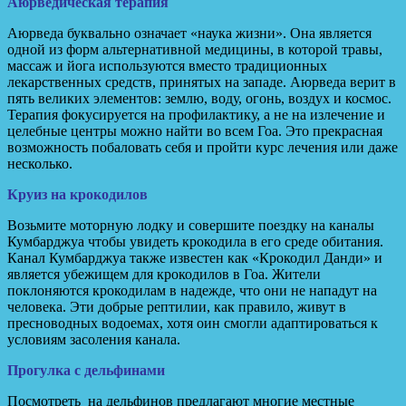
Аюрведическая терапия
Аюрведа буквально означает «наука жизни». Она является
одной из форм альтернативной медицины, в которой травы,
массаж и йога используются вместо традиционных
лекарственных средств, принятых на западе. Аюрведа верит в
пять великих элементов: землю, воду, огонь, воздух и космос.
Терапия фокусируется на профилактику, а не на излечение и
целебные центры можно найти во всем Гоа. Это прекрасная
возможность побаловать себя и пройти курс лечения или даже
несколько.
Круиз на крокодилов
Возьмите моторную лодку и совершите поездку на каналы
Кумбарджуа чтобы увидеть крокодила в его среде обитания.
Канал Кумбарджуа также известен как «Крокодил Данди» и
является убежищем для крокодилов в Гоа. Жители
поклоняются крокодилам в надежде, что они не нападут на
человека. Эти добрые рептилии, как правило, живут в
пресноводных водоемах, хотя оин смогли адаптироваться к
условиям засоления канала.
Прогулка с дельфинами
Посмотреть на дельфинов предлагают многие местные