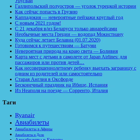
Уругвай
Галлипольский полуостров — уголок турецкой истории
Как сейчас попасть в Грузию
Каппадокия — невероятные пейзажи круглый год
С новым 2021 годом!
С 21 декабря в/из Беларуси только авиарейсами
Необычные места Греции — водопад Мокистиану
Куда сейчас летает Белавиа (01.07.2020)
Готовимся к путешествиям — Батуми
Невероятная природа на краю света — Боливия
Карта мест с детьми в самолете от Japan Airlines: для
пассажиров или против детей…
Как несовершеннолетнему ребенку выехать заграницу с
одним из родителей или самостоятельно
Старая Англия в Оксфорде
Бесконечный праздник на Ибице, Испания
Из Неаполя на поезде — Сорренто, Италия
Таги
Ryanair
Авиабилеты
Авиабилеты в Афины
Авиабилеты в Дели
Авиабилеты в Европу