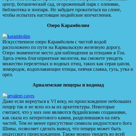
центр, ботанический сад, огороженный парк с оленями,
библиотека и зоопарк. Не забудьте прокатиться на слоне,
чтобы испытать настоящие индийские впечатления.
Озеро Карамболим
Искусственное озеро Карамболим с чистой водой
расположено по пути на Кармальскую железную дорогу.
Озеро знаменитое место для наблюдения за птицами в Гоа.
Здесь очень благоприятная экология, вы сможете увидеть
мнжество перелетных и водных птиц, таких как серая цапля,
зимородок, водоплавающие птицы, певчая славка, гусь, утка и
орел.
Арвалемские пещеры и водопад
Даже если вернуться к VI веку, но происхождение небольших
пещер так и не ясно из-за их архитектуры. Некоторые
считают, что у них они являются буддийскими созданиями,
как скала из латеритового камня, разделившаяся на пять
частей. Тем не менее присутствие символа индуистского бога
Шивы, позволяет сделать вывод, что пещера может быть
индусского происхождения. Также можно увидеть во всей