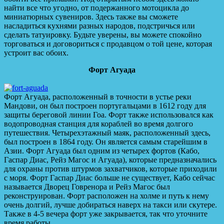
найти все что угодно, от подержанного мотоцикла до
миниатюрных сувениров. Здесь также вы сможете
насладиться кухнями разных народов, подстричься или
сделать татуировку. Будьте уверены, вы можете спокойно
торговаться и договориться с продавцом о той цене, которая
устроит вас обоих.
Форт Агуада
Форт Агуада, расположенный в точности в устье реки
Мандови, он был построен португальцами в 1612 году для
защиты береговой линии Гоа. Форт также использовался как
водопроводная станция для кораблей во время долгого
путешествия. Четырехэтажный маяк, расположенный здесь,
был построен в 1864 году. Он является самым старейшим в
Азии. Форт Агуада был одним из четырех фортов (Кабо,
Гаспар Диас, Рейз Магос и Агуада), которые предназначались
для охраны против штурмов захватчиков, которые приходили
с моря. Форт Гаспар Диас больше не существует, Кабо сейчас
называется Дворец Говренора и Рейз Магос был
реконструирован. Форт расположен на холме и путь к нему
очень долгий, лучше добираться наверх на такси или скутере.
Также в 4-5 вечера форт уже закрывается, так что уточните
время работы.