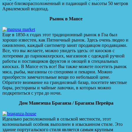
красе близкорасположенный и падающий с высоты 50 метров
Арвалемский водопад.
Рынок в Мапсе
Еще в 1850-х годах этот традиционный рынок в Гоа был
хорошо известен, как Пятничный рынок. Здесь очень людно и
оживленно, каждый сантиметр занят продавцом продавцами.
Все, что вы желаете, можно увидеть здесь: от киосков с
лотереями до парикмахерских, магазинов с одеждой ручной
работы и поставщиков фруктов и овощей в специальных
киосках. В Мапсе есть все! Вы также можете посетить рынок
мяса, рыбы, магазины со специями и пекарни. Можно
приобрести замечательные вещи по небольшой цене.
Обратите внимание на грандиозный базар, посетите местные
бары, рестораны и чайные лавочки, в которых можно
подкрепиться с утра до ночи.
Дом Манезеша Браганза / Браганза Перейра
Идеально расположенный в сельской местности, этот
колониальный особняк выполнен в изысканном стиле. Это
здание португальского стиля является самым крупным