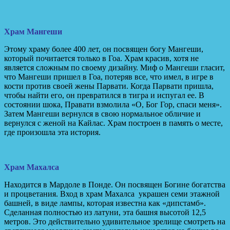
Храм Мангеши
Этому храму более 400 лет, он посвящен богу Мангеши,
который почитается только в Гоа. Храм красив, хотя не
является сложным по своему дизайну. Миф о Мангеши гласит,
что Мангеши пришел в Гоа, потеряв все, что имел, в игре в
кости против своей жены Парвати. Когда Парвати пришла,
чтобы найти его, он превратился в тигра и испугал ее. В
состоянии шока, Правати взмолила «О, Бог Гор, спаси меня».
Затем Мангеши вернулся в свою нормальное обличие и
вернулся с женой на Кайлас. Храм построен в память о месте,
где произошла эта история.
Храм Махалса
Находится в Мардоле в Понде. Он посвящен Богине богатства
и процветания. Вход в храм Махалса украшен семи этажной
башней, в виде лампы, которая известна как «дипстамб».
Сделанная полностью из латуни, эта башня высотой 12,5
метров. Это действительно удивительное зрелище смотреть на