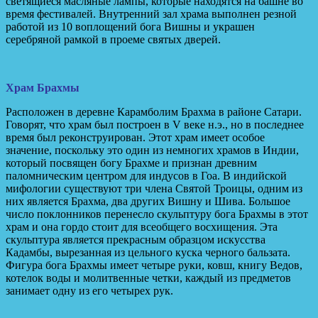
светящиеся масляные лампы, которые находятся на башне во
время фестивалей. Внутренний зал храма выполнен резной
работой из 10 воплощений бога Вишны и украшен
серебряной рамкой в проеме святых дверей.
Храм Брахмы
Расположен в деревне Карамболим Брахма в районе Сатари.
Говорят, что храм был построен в V веке н.э., но в последнее
время был реконструирован. Этот храм имеет особое
значение, поскольку это один из немногих храмов в Индии,
который посвящен богу Брахме и признан древним
паломническим центром для индусов в Гоа. В индийской
мифологии существуют три члена Святой Троицы, одним из
них является Брахма, два других Вишну и Шива. Большое
число поклонников перенесло скульптуру бога Брахмы в этот
храм и она гордо стоит для всеобщего восхищения. Эта
скульптура является прекрасным образцом искусства
Кадамбы, вырезанная из цельного куска черного бальзата.
Фигура бога Брахмы имеет четыре руки, ковш, книгу Ведов,
котелок воды и молитвенные четки, каждый из предметов
занимает одну из его четырех рук.