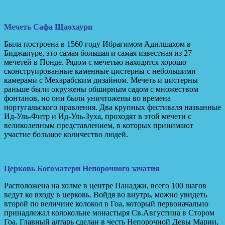
Мечеть Сафа Щаохаури
Была построена в 1560 году Ибрагимом Адилшахом в
Биджапуре, это самая большая и самая известная из 27
мечетей в Понде. Рядом с мечетью находятся хорошо
сконструированные каменные цистерны с небольшими
камерами с Мехарабским дизайном. Мечеть и цистерны
раньше были окружены обширным садом с множеством
фонтанов, но они были уничтожены во времена
португальского правления. Два крупных фестиваля названные
Ид-Уль-Фитр и Ид-Уль-Зуха, проходят в этой мечети с
великолепным представлением, в которых принимают
участие большое количество людей.
Церковь Богоматери Непорочного зачатия
Расположена на холме в центре Панаджи, всего 100 шагов
ведут ко входу в церковь. Войдя во внутрь, можно увидеть
второй по величине колокол в Гоа, который первоначально
принадлежал колокольне монастыря Св.Августина в Стором
Гоа. Главный алтарь сделан в честь Непорочной Девы Марии,