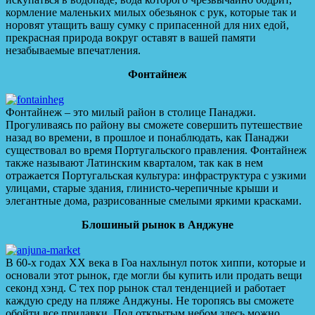
кормление маленьких милых обезьянок с рук, которые так и
норовят утащить вашу сумку с припасенной для них едой,
прекрасная природа вокруг оставят в вашей памяти
незабываемые впечатления.
Фонтайнеж
Фонтайнеж – это милый район в столице Панаджи.
Прогуливаясь по району вы сможете совершить путешествие
назад во времени, в прошлое и понаблюдать, как Панаджи
существовал во время Португальского правления. Фонтайнеж
также называют Латинским кварталом, так как в нем
отражается Португальская культура: инфраструктура с узкими
улицами, старые здания, глинисто-черепичные крыши и
элегантные дома, разрисованные смелыми яркими красками.
Блошиный рынок в Анджуне
В 60-х годах XX века в Гоа нахлынул поток хиппи, которые и
основали этот рынок, где могли бы купить или продать вещи
секонд хэнд. С тех пор рынок стал тенденцией и работает
каждую среду на пляже Анджуны. Не торопясь вы сможете
обойти все прилавки. Под открытым небом здесь можно