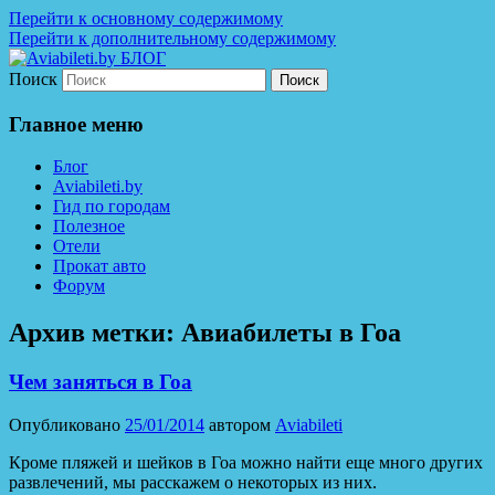
Перейти к основному содержимому
Перейти к дополнительному содержимому
Поиск
Дешевые авиабилеты по всему миру. С
Aviabileti.by БЛОГ
нами легко путешествовать!
Главное меню
Блог
Aviabileti.by
Гид по городам
Полезное
Отели
Прокат авто
Форум
Архив метки:
Авиабилеты в Гоа
Чем заняться в Гоа
Опубликовано
25/01/2014
автором
Aviabileti
Кроме пляжей и шейков в Гоа можно найти еще много других
развлечений, мы расскажем о некоторых из них.