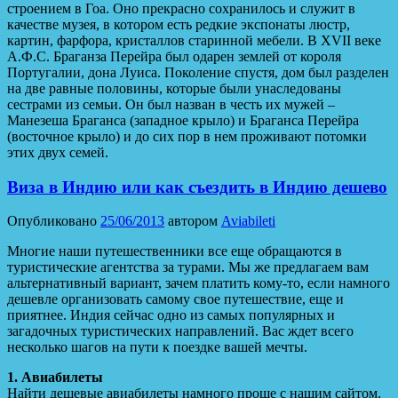
строением в Гоа. Оно прекрасно сохранилось и служит в
качестве музея, в котором есть редкие экспонаты люстр,
картин, фарфора, кристаллов старинной мебели. В XVII веке
А.Ф.С. Браганза Перейра был одарен землей от короля
Португалии, дона Луиса. Поколение спустя, дом был разделен
на две равные половины, которые были унаследованы
сестрами из семьи. Он был назван в честь их мужей –
Манезеша Браганса (западное крыло) и Браганса Перейра
(восточное крыло) и до сих пор в нем проживают потомки
этих двух семей.
Виза в Индию или как съездить в Индию дешево
Опубликовано
25/06/2013
автором
Aviabileti
Многие наши путешественники все еще обращаются в
туристические агентства за турами. Мы же предлагаем вам
альтернативный вариант, зачем платить кому-то, если намного
дешевле организовать самому свое путешествие, еще и
приятнее. Индия сейчас одно из самых популярных и
загадочных туристических направлений. Вас ждет всего
несколько шагов на пути к поездке вашей мечты.
1. Авиабилеты
Найти дешевые авиабилеты намного проще с нашим сайтом.