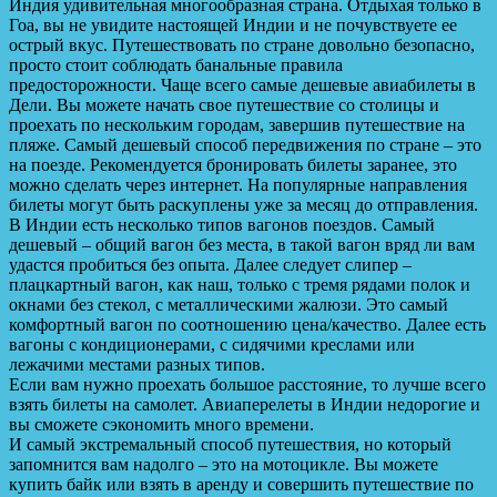
Индия удивительная многообразная страна. Отдыхая только в
Гоа, вы не увидите настоящей Индии и не почувствуете ее
острый вкус. Путешествовать по стране довольно безопасно,
просто стоит соблюдать банальные правила
предосторожности. Чаще всего самые дешевые авиабилеты в
Дели. Вы можете начать свое путешествие со столицы и
проехать по нескольким городам, завершив путешествие на
пляже. Самый дешевый способ передвижения по стране – это
на поезде. Рекомендуется бронировать билеты заранее, это
можно сделать через интернет. На популярные направления
билеты могут быть раскуплены уже за месяц до отправления.
В Индии есть несколько типов вагонов поездов. Самый
дешевый – общий вагон без места, в такой вагон вряд ли вам
удастся пробиться без опыта. Далее следует слипер –
плацкартный вагон, как наш, только с тремя рядами полок и
окнами без стекол, с металлическими жалюзи. Это самый
комфортный вагон по соотношению цена/качество. Далее есть
вагоны с кондиционерами, с сидячими креслами или
лежачими местами разных типов.
Если вам нужно проехать большое расстояние, то лучше всего
взять билеты на самолет. Авиаперелеты в Индии недорогие и
вы сможете сэкономить много времени.
И самый экстремальный способ путешествия, но который
запомнится вам надолго – это на мотоцикле. Вы можете
купить байк или взять в аренду и совершить путешествие по