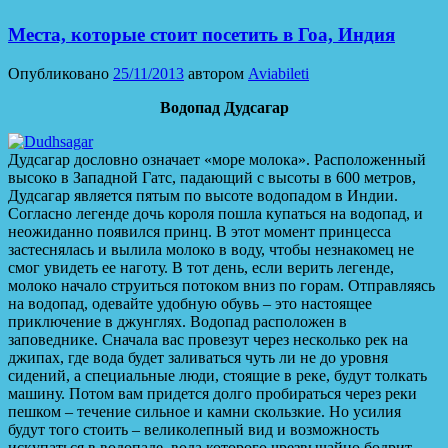
Места, которые стоит посетить в Гоа, Индия
Опубликовано
25/11/2013
автором
Aviabileti
Водопад Дудсагар
Дудсагар дословно означает «море молока». Расположенный
высоко в Западной Гатс, падающий с высоты в 600 метров,
Дудсагар является пятым по высоте водопадом в Индии.
Согласно легенде дочь короля пошла купаться на водопад, и
неожиданно появился принц. В этот момент принцесса
застеснялась и вылила молоко в воду, чтобы незнакомец не
смог увидеть ее наготу. В тот день, если верить легенде,
молоко начало струиться потоком вниз по горам. Отправляясь
на водопад, одевайте удобную обувь – это настоящее
приключение в джунглях. Водопад расположен в
заповеднике. Сначала вас провезут через несколько рек на
джипах, где вода будет заливаться чуть ли не до уровня
сидений, а специальные люди, стоящие в реке, будут толкать
машину. Потом вам придется долго пробираться через реки
пешком – течение сильное и камни скользкие. Но усилия
будут того стоить – великолепный вид и возможность
искупаться в водопаде, вода которого чрезвычайно бодрит,