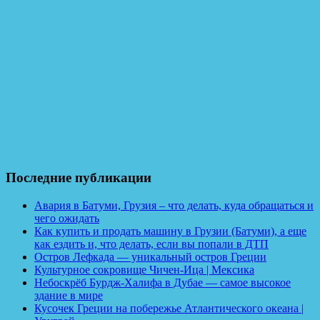
Последние публикации
Авария в Батуми, Грузия – что делать, куда обращаться и
чего ожидать
Как купить и продать машину в Грузии (Батуми), а еще
как ездить и, что делать, если вы попали в ДТП
Остров Лефкада — уникальный остров Греции
Культурное сокровище Чичен-Ица | Мексика
Небоскрёб Бурдж-Халифа в Дубае — самое высокое
здание в мире
Кусочек Греции на побережье Атлантического океана |