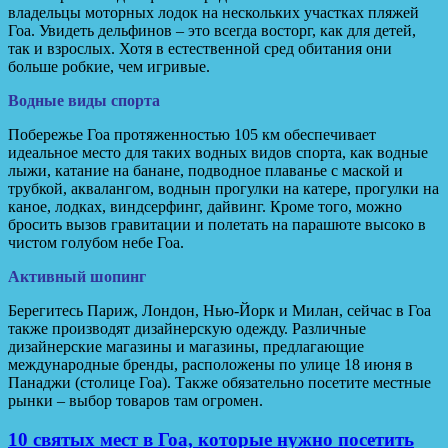
владельцы моторных лодок на нескольких участках пляжей
Гоа. Увидеть дельфинов – это всегда восторг, как для детей,
так и взрослых. Хотя в естественной сред обитания они
больше робкие, чем игривые.
Водные виды спорта
Побережье Гоа протяженностью 105 км обеспечивает
идеальное место для таких водных видов спорта, как водные
лыжи, катание на банане, подводное плаванье с маской и
трубкой, аквалангом, воднын прогулки на катере, прогулки на
каное, лодках, виндсерфинг, дайвинг. Кроме того, можно
бросить вызов гравитации и полетать на парашюте высоко в
чистом голубом небе Гоа.
Активный шопинг
Берегитесь Париж, Лондон, Нью-Йорк и Милан, сейчас в Гоа
также производят дизайнерскую одежду. Различные
дизайнерские магазины и магазины, предлагающие
международные бренды, расположены по улице 18 июня в
Панаджи (столице Гоа). Также обязательно посетите местные
рынки – выбор товаров там огромен.
10 святых мест в Гоа, которые нужно посетить