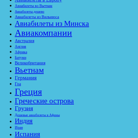
Авиабилеты во Вьетнам
Авиабилеты дешево
Авиабилеты из Вильнюса
Авиабилеты из Минска
Авиакомпании
Австралия
Англия
Африка
Батуми
Великобритания
Вьетнам
Германия
Гоа
Греция
Греческие острова
Грузия
Дешевые авиабилеты в Афины
Индия
Иран
Испания