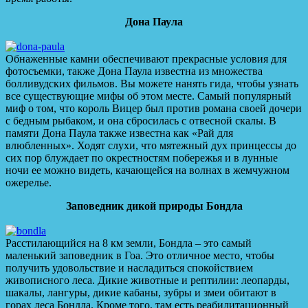
Дона Паула
Обнаженные камни обеспечивают прекрасные условия для
фотосъемки, также Дона Паула известна из множества
болливудских фильмов. Вы можете нанять гида, чтобы узнать
все существующие мифы об этом месте. Самый популярный
миф о том, что король Вицер был против романа своей дочери
с бедным рыбаком, и она сбросилась с отвесной скалы. В
памяти Дона Паула также известна как «Рай для
влюбленных». Ходят слухи, что мятежный дух принцессы до
сих пор блуждает по окрестностям побережья и в лунные
ночи ее можно видеть, качающейся на волнах в жемчужном
ожерелье.
Заповедник дикой природы Бондла
Расстилающийся на 8 км земли, Бондла – это самый
маленький заповедник в Гоа. Это отличное место, чтобы
получить удовольствие и насладиться спокойствием
живописного леса. Дикие животные и рептилии: леопарды,
шакалы, лангуры, дикие кабаны, зубры и змеи обитают в
горах леса Бондла. Кроме того, там есть реабилитационный