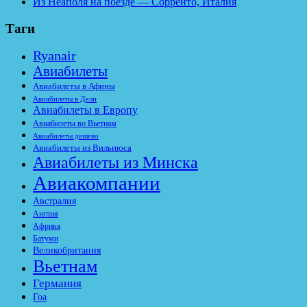
Из Неаполя на поезде — Сорренто, Италия
Таги
Ryanair
Авиабилеты
Авиабилеты в Афины
Авиабилеты в Дели
Авиабилеты в Европу
Авиабилеты во Вьетнам
Авиабилеты дешево
Авиабилеты из Вильнюса
Авиабилеты из Минска
Авиакомпании
Австралия
Англия
Африка
Батуми
Великобритания
Вьетнам
Германия
Гоа