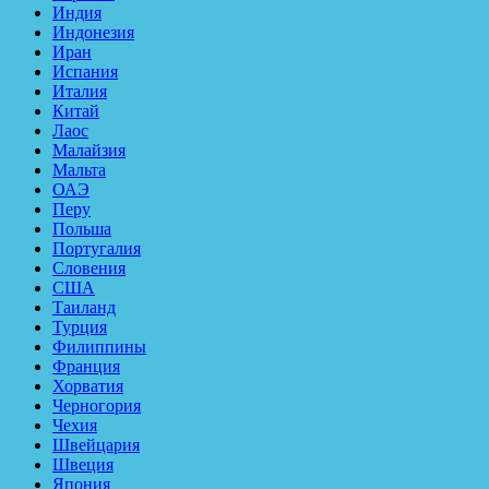
Индия
Индонезия
Иран
Испания
Италия
Китай
Лаос
Малайзия
Мальта
ОАЭ
Перу
Польша
Португалия
Словения
США
Таиланд
Турция
Филиппины
Франция
Хорватия
Черногория
Чехия
Швейцария
Швеция
Япония