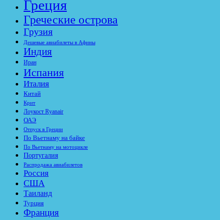
Греция
Греческие острова
Грузия
Дешевые авиабилеты в Афины
Индия
Иран
Испания
Италия
Китай
Крит
Лоукост Ryanair
ОАЭ
Отпуск в Греции
По Вьетнаму на байке
По Вьетнаму на мотоцикле
Португалия
Распродажа авиабилетов
Россия
США
Таиланд
Турция
Франция