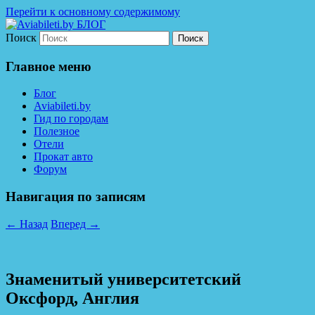
Перейти к основному содержимому
Поиск
Дешевые авиабилеты по всему миру. С
Aviabileti.by БЛОГ
нами легко путешествовать!
Главное меню
Блог
Aviabileti.by
Гид по городам
Полезное
Отели
Прокат авто
Форум
Навигация по записям
←
Назад
Вперед
→
Знаменитый университетский
Оксфорд, Англия