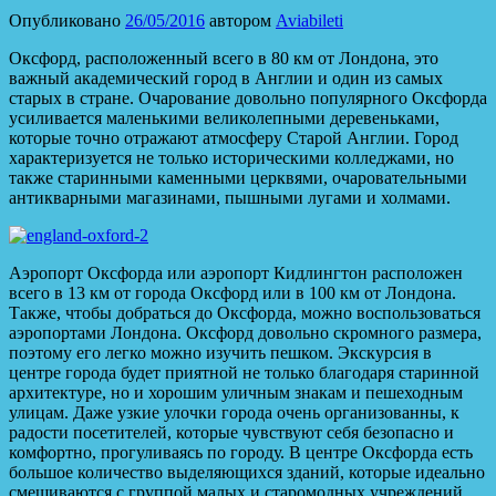
Опубликовано
26/05/2016
автором
Aviabileti
Оксфорд, расположенный всего в 80 км от Лондона, это
важный академический город в Англии и один из самых
старых в стране. Очарование довольно популярного Оксфорда
усиливается маленькими великолепными деревеньками,
которые точно отражают атмосферу Старой Англии. Город
характеризуется не только историческими колледжами, но
также старинными каменными церквями, очаровательными
антикварными магазинами, пышными лугами и холмами.
Аэропорт Оксфорда или аэропорт Кидлингтон расположен
всего в 13 км от города Оксфорд или в 100 км от Лондона.
Также, чтобы добраться до Оксфорда, можно воспользоваться
аэропортами Лондона. Оксфорд довольно скромного размера,
поэтому его легко можно изучить пешком. Экскурсия в
центре города будет приятной не только благодаря старинной
архитектуре, но и хорошим уличным знакам и пешеходным
улицам. Даже узкие улочки города очень организованны, к
радости посетителей, которые чувствуют себя безопасно и
комфортно, прогуливаясь по городу. В центре Оксфорда есть
большое количество выделяющихся зданий, которые идеально
смешиваются с группой малых и старомодных учреждений.