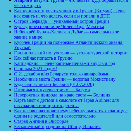
Авария в Батуми, Грузия – что делать, куда обращаться и
чего ожидать
Как купить и продать машину в Грузии (Батуми), а еще
как ездить и, что делать, если вы попали в ДТП
Остров Лефкада — уникальный остров Греции
Культурное сокровище Чичен-Ица | Мексика
Небоскрёб Бурдж-Халифа в Дубае — самое высокое
здание в мире
Кусочек Греции на побережье Атлантического океана |
Уругвай
Галлипольский полуостров — уголок турецкой истории
Как сейчас попасть в Грузию
Каппадокия — невероятные пейзажи круглый год
С новым 2021 годом!
С 21 декабря в/из Беларуси только авиарейсами
Необычные места Греции — водопад Мокистиану
Куда сейчас летает Белавиа (01.07.2020)
Готовимся к путешествиям — Батуми
Невероятная природа на краю света — Боливия
Карта мест с детьми в самолете от Japan Airlines: для
пассажиров или против детей…
Как несовершеннолетнему ребенку выехать заграницу с
одним из родителей или самостоятельно
Старая Англия в Оксфорде
Бесконечный праздник на Ибице, Испания