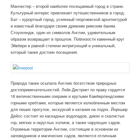
Манчестер – второй наиболее посещаемый город в стране.
Культурный интерес привлекает путешественников в город.
Бат – курортный город, усеянный георгиевской архитектурой
и известный благодаря своим древним римским баням.
Стоунхендж, один из символов Англии, удивительным
образом возвращает в прошлое. Поблизости каменный круг
Эйвбери в равной степени интригующий и уникальный,
который также достоин посещения.
Природа также осыпала Англию богатством природных
достопримечательностей. Лейк-Дистрикт по праву гордится
16 величественными озерами и крутыми Камберлендскими
горными хребтами, которые является излюбленным местом
для пеших прогулок, экскурсий и катания на лодях. Йоркшир
Дейлс состоит из каскадных водопадов, диких и скалистых
гор, мягких и округлых холмов, а также чарующих садов.
Огромные территории Англии, состоящие в основном из
заповедников и магических садов, являются отличным