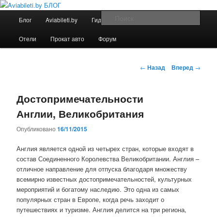
Перейти
Дешевые авиабилеты по всему миру. С нами легко путешествовать!
к
Главное
Поис
Блог
Aviabileti.by
Гид по городам
Полезное
основному
меню
содержимому
Aviabileti.by БЛОГ
Отели
Прокат авто
Форум
Навигация
←
Назад
Вперед
→
по
записям
Достопримечательности
Англии, Великобритания
Опубликовано
16/11/2015
Англия является одной из четырех стран, которые входят в
состав Соединенного Королевства Великобритании. Англия –
отличное направление для отпуска благодаря множеству
всемирно известных достопримечательностей, культурных
мероприятий и богатому наследию. Это одна из самых
популярных стран в Европе, когда речь заходит о
путешествиях и туризме. Англия делится на три региона,