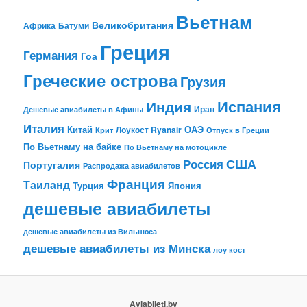
Вьетнам
Великобритания
Африка
Батуми
Греция
Германия
Гоа
Греческие острова
Грузия
Испания
Индия
Иран
Дешевые авиабилеты в Афины
Италия
Китай
ОАЭ
Лоукост Ryanair
Крит
Отпуск в Греции
По Вьетнаму на байке
По Вьетнаму на мотоцикле
США
Россия
Португалия
Распродажа авиабилетов
Франция
Таиланд
Турция
Япония
дешевые авиабилеты
дешевые авиабилеты из Вильнюса
дешевые авиабилеты из Минска
лоу кост
Aviabileti.by