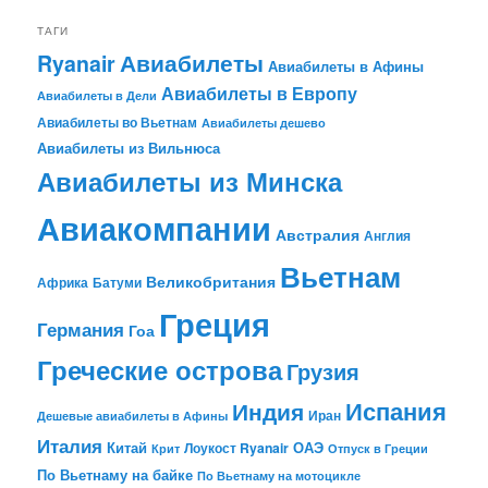
ТАГИ
Авиабилеты
Ryanair
Авиабилеты в Афины
Авиабилеты в Европу
Авиабилеты в Дели
Авиабилеты во Вьетнам
Авиабилеты дешево
Авиабилеты из Вильнюса
Авиабилеты из Минска
Авиакомпании
Австралия
Англия
Вьетнам
Великобритания
Африка
Батуми
Греция
Германия
Гоа
Греческие острова
Грузия
Испания
Индия
Иран
Дешевые авиабилеты в Афины
Италия
Китай
ОАЭ
Лоукост Ryanair
Крит
Отпуск в Греции
По Вьетнаму на байке
По Вьетнаму на мотоцикле