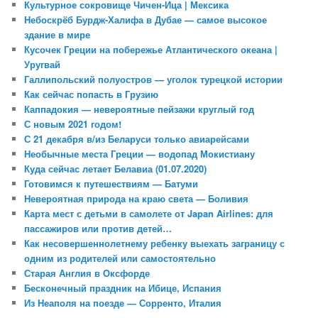
Культурное сокровище Чичен-Ица | Мексика
Небоскрёб Бурдж-Халифа в Дубае — самое высокое
здание в мире
Кусочек Греции на побережье Атлантического океана |
Уругвай
Галлипольский полуостров — уголок турецкой истории
Как сейчас попасть в Грузию
Каппадокия — невероятные пейзажи круглый год
С новым 2021 годом!
С 21 декабря в/из Беларуси только авиарейсами
Необычные места Греции — водопад Мокистиану
Куда сейчас летает Белавиа (01.07.2020)
Готовимся к путешествиям — Батуми
Невероятная природа на краю света — Боливия
Карта мест с детьми в самолете от Japan Airlines: для
пассажиров или против детей…
Как несовершеннолетнему ребенку выехать заграницу с
одним из родителей или самостоятельно
Старая Англия в Оксфорде
Бесконечный праздник на Ибице, Испания
Из Неаполя на поезде — Сорренто, Италия