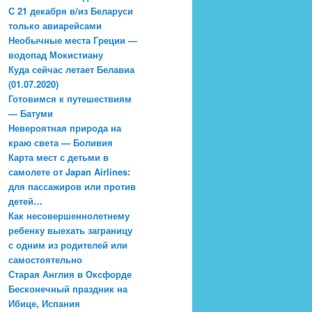
С 21 декабря в/из Беларуси
только авиарейсами
Необычные места Греции —
водопад Мокистиану
Куда сейчас летает Белавиа
(01.07.2020)
Готовимся к путешествиям
— Батуми
Невероятная природа на
краю света — Боливия
Карта мест с детьми в
самолете от Japan Airlines:
для пассажиров или против
детей…
Как несовершеннолетнему
ребенку выехать заграницу
с одним из родителей или
самостоятельно
Старая Англия в Оксфорде
Бесконечный праздник на
Ибице, Испания