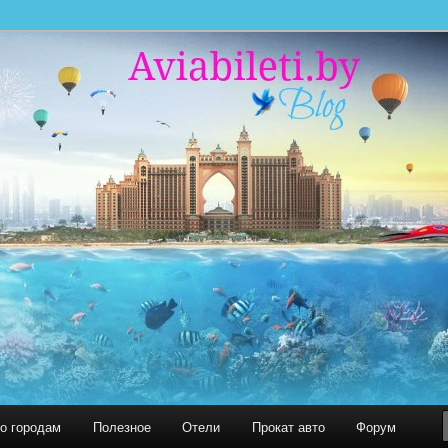
 миру. С нами легко путешествовать!
 БЛОГ
по городам
Полезное
Отели
Прокат авто
Форум