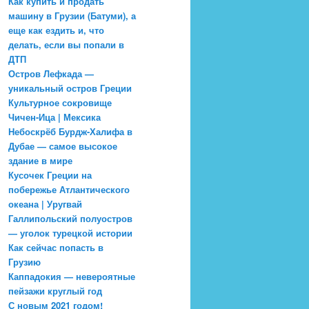
Как купить и продать
машину в Грузии (Батуми), а
еще как ездить и, что
делать, если вы попали в
ДТП
Остров Лефкада —
уникальный остров Греции
Культурное сокровище
Чичен-Ица | Мексика
Небоскрёб Бурдж-Халифа в
Дубае — самое высокое
здание в мире
Кусочек Греции на
побережье Атлантического
океана | Уругвай
Галлипольский полуостров
— уголок турецкой истории
Как сейчас попасть в
Грузию
Каппадокия — невероятные
пейзажи круглый год
С новым 2021 годом!