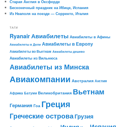
Старая Англия в Оксфорде
Бесконечный праздник на Ибице, Испания
Из Неаполя на поезде — Сорренто, Италия
ТАГИ
Авиабилеты
Ryanair
Авиабилеты в Афины
Авиабилеты в Европу
Авиабилеты в Дели
Авиабилеты во Вьетнам
Авиабилеты дешево
Авиабилеты из Вильнюса
Авиабилеты из Минска
Авиакомпании
Австралия
Англия
Вьетнам
Великобритания
Африка
Батуми
Греция
Германия
Гоа
Греческие острова
Грузия
Испания
Индия