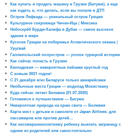
Как купить и продать машину в Грузии (Батуми), а еще
как ездить и, что делать, если вы попали в ДТП
Остров Лефкада — уникальный остров Греции
Культурное сокровище Чичен-Ица | Мексика
Небоскрёб Бурдж-Халифа в Дубае — самое высокое
здание в мире
Кусочек Греции на побережье Атлантического океана |
Уругвай
Галлипольский полуостров — уголок турецкой истории
Как сейчас попасть в Грузию
Каппадокия — невероятные пейзажи круглый год
С новым 2021 годом!
С 21 декабря в/из Беларуси только авиарейсами
Необычные места Греции — водопад Мокистиану
Куда сейчас летает Белавиа (01.07.2020)
Готовимся к путешествиям — Батуми
Невероятная природа на краю света — Боливия
Карта мест с детьми в самолете от Japan Airlines: для
пассажиров или против детей…
Как несовершеннолетнему ребенку выехать заграницу с
одним из родителей или самостоятельно