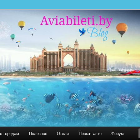
 миру. С нами легко путешествовать!
 БЛОГ
по городам
Полезное
Отели
Прокат авто
Форум