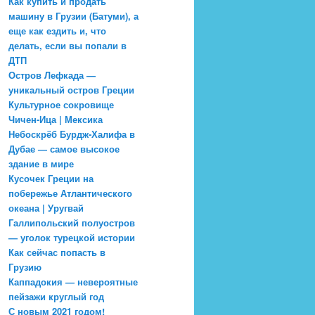
Как купить и продать
машину в Грузии (Батуми), а
еще как ездить и, что
делать, если вы попали в
ДТП
Остров Лефкада —
уникальный остров Греции
Культурное сокровище
Чичен-Ица | Мексика
Небоскрёб Бурдж-Халифа в
Дубае — самое высокое
здание в мире
Кусочек Греции на
побережье Атлантического
океана | Уругвай
Галлипольский полуостров
— уголок турецкой истории
Как сейчас попасть в
Грузию
Каппадокия — невероятные
пейзажи круглый год
С новым 2021 годом!