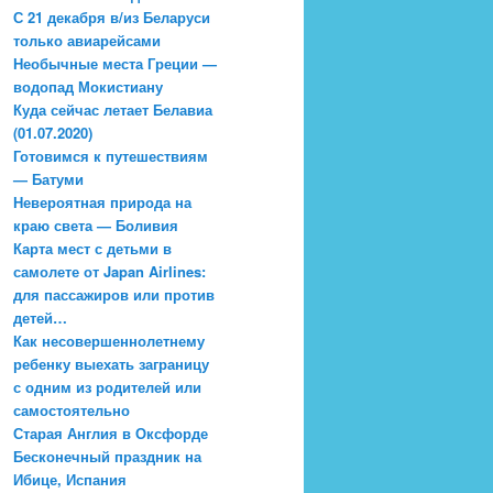
С 21 декабря в/из Беларуси
только авиарейсами
Необычные места Греции —
водопад Мокистиану
Куда сейчас летает Белавиа
(01.07.2020)
Готовимся к путешествиям
— Батуми
Невероятная природа на
краю света — Боливия
Карта мест с детьми в
самолете от Japan Airlines:
для пассажиров или против
детей…
Как несовершеннолетнему
ребенку выехать заграницу
с одним из родителей или
самостоятельно
Старая Англия в Оксфорде
Бесконечный праздник на
Ибице, Испания