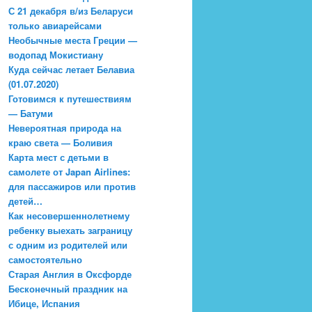
С 21 декабря в/из Беларуси
только авиарейсами
Необычные места Греции —
водопад Мокистиану
Куда сейчас летает Белавиа
(01.07.2020)
Готовимся к путешествиям
— Батуми
Невероятная природа на
краю света — Боливия
Карта мест с детьми в
самолете от Japan Airlines:
для пассажиров или против
детей…
Как несовершеннолетнему
ребенку выехать заграницу
с одним из родителей или
самостоятельно
Старая Англия в Оксфорде
Бесконечный праздник на
Ибице, Испания