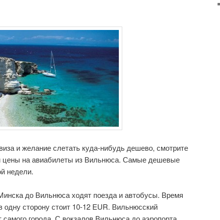
 виза и желание слетать куда-нибудь дешево, смотрите
 цены на авиабилеты из Вильнюса. Самые дешевые
ой недели.
 Минска до Вильнюса ходят поезда и автобусы. Время
 в одну сторону стоит 10-12 EUR. Вильнюсский
т самого города. С вокзалов Вильнюса до аэропорта