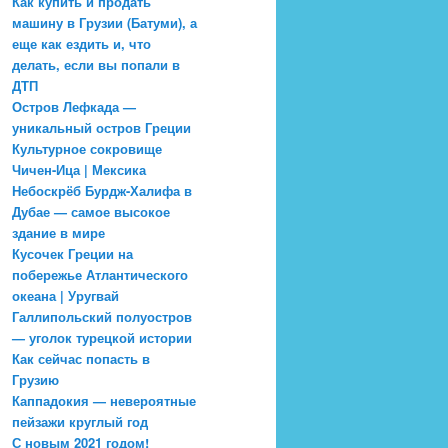
Как купить и продать
машину в Грузии (Батуми), а
еще как ездить и, что
делать, если вы попали в
ДТП
Остров Лефкада —
уникальный остров Греции
Культурное сокровище
Чичен-Ица | Мексика
Небоскрёб Бурдж-Халифа в
Дубае — самое высокое
здание в мире
Кусочек Греции на
побережье Атлантического
океана | Уругвай
Галлипольский полуостров
— уголок турецкой истории
Как сейчас попасть в
Грузию
Каппадокия — невероятные
пейзажи круглый год
С новым 2021 годом!