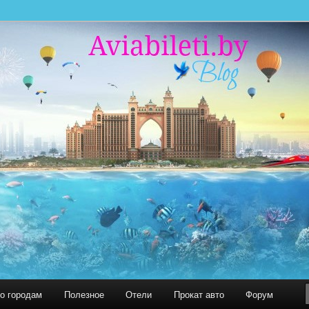
 миру. С нами легко путешествовать!
 БЛОГ
по городам
Полезное
Отели
Прокат авто
Форум