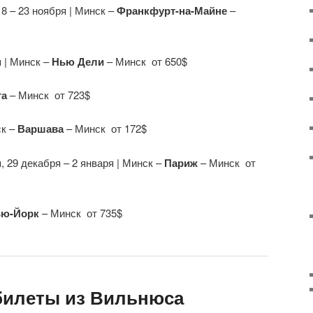
, 8 – 23 ноября | Минск –
Франкфурт-на-Майне
–
я | Минск –
Нью Дели
– Минск от 650$
га
– Минск от 723$
ск –
Варшава
– Минск от 172$
я, 29 декабря – 2 января | Минск –
Париж
– Минск от
ю-Йорк
– Минск от 735$
билеты из Вильнюса