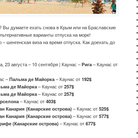
е? Вы думаете ехать снова в Крым или на Браславские
льтернативные варианты отпуска на море!
 – шенгенская виза на время отпуска. Как доехать до
та, 23 августа – 10 сентября | Каунас –
Рига
– Каунас от
нас –
Пальма де Майорка
– Каунас от
192$
ьма де Майорка
– Каунас от
257$
ьма де Майорка
– Каунас от
257$
рселона
– Каунас от
403$
ан Канария (Канарские острова)
– Каунас от
525$
ан Канария (Канарские острова)
– Каунас от
577$
рифе (Канарские острова)
– Каунас от
677$