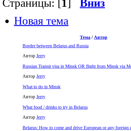
Страницы: [
1
]
Вниз
Новая тема
Тема
/
Автор
Border between Belarus and Russia
Автор
Jerry
Russian Transit visa in Minsk OR flight from Minsk via 
Автор
Jerry
What to do in Minsk
Автор
Jerry
What food / drinks to try in Belarus
Автор
Jerry
Belarus: How to come and drive European or any foreign 