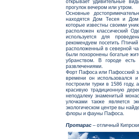
открывает удивительные вид
прогулок вечером или утром.
Основные достопримечательн
находятся Дом Тесея и Дом
которые известны своими уник
расположен классический Оде
используется для проведе
рекомендуем посетить Птичий
расположенный в северной час
были похоронены богатые жит
убранством. В городе есть
развлечениями.
Форт Пафоса или Пафосский зам
времени он использовался и
построили турки в 1586 году,
красивую традиционную дере
неподалеку знаменитый монас
улочками также является э
экологическом центре вы найд
флоры и фауны Пафоса.
Протарас
– отличный Кипрский