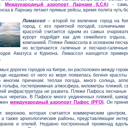
т.
Международный аэропорт Ларнаки (LCA)
-
самый
нска в Ларнаку летают прямые рейсы, время полета чуть б
Лимассол
– второй
по величине город на Кип
город, с его приятной погодой, солнечным
красотой считается одним из самых очароват
курорт подойдет как для семейного отдыха,
компанией. Пляжи Лимассола в основном песчан
но встречаются галечные и песчано-
галечные
родов Аматуса и Куриона. Лимассол находится пример
.
самых дорогих городов на Кипре, он расположен между гор
енде недалеко от него из моря появилась богиня красот
 многим причинам: теплая погода, много солнца, апп
ля гольфа, гостеприимная атмосфера, километры пляжей, 
етей инфраструктура не развита. Пляжи Пафоса песчаные 
еных черепах. В Пафосе много уединенных пляжей, шикар
ожен
международный аэропорт Пафос (PFO)
. Он прини
: верхнюю, которая считается коммерческим центром
, а также археологические районы, представляющие инте
торанов и отелей. Недавно построенный променад вдол