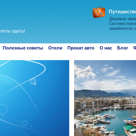
Путешество
Дешевые авиа
Система поиск
авиабилетов о
леты здесь!
Полезные советы
Отели
Прокат авто
О нас
Блог