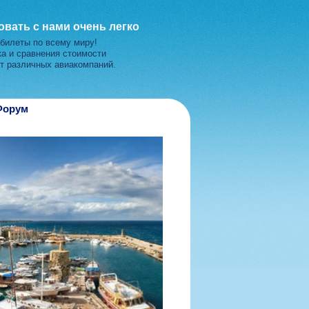
вать с нами очень легко
билеты
по всему миру!
а и сравнения стоимости
т различных авиакомпаний.
Форум