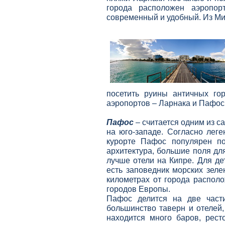
города расположен аэропор
современный и удобный. Из Ми
посетить руины античных го
аэропортов – Ларнака и Пафос
Пафос
– считается одним из 
на юго-
западе. Согласно лег
курорте Пафос популярен по
архитектура, большие поля д
лучше отели на Кипре. Для д
есть заповедник морских зел
километрах от города распол
городов Европы.
Пафос делится на две части
большинство таверн и отелей
находится много баров, рес