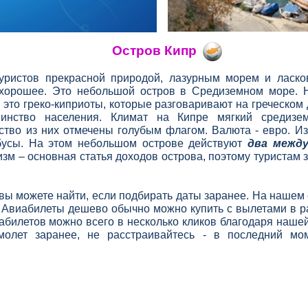
Остров Кипр
туристов прекрасной природой, лазурным морем и ласк
о хорошее. Это небольшой остров в Средиземном море. 
это греко-
киприоты, которые разговаривают на греческом 
инство населения. Климат на Кипре мягкий средизем
ство из них отмечены голубым флагом. Валюта -
евро. Из
обусы. На этом небольшом острове действуют
два межд
зм – основная статья доходов острова, поэтому туристам з
ы можете найти, если подбирать даты заранее. На нашем
 Авиабилеты дешево обычно можно купить с вылетами в р
иабилетов можно всего в несколько кликов благодаря наше
молет заранее, не расстраивайтесь -
в последний мом