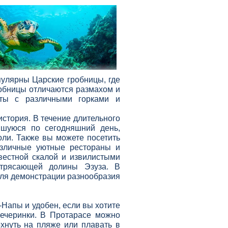
пулярны Царские гробницы, где
обницы отличаются размахом и
иты с различными горками и
история. В течение длительного
вшуюся по сегодняшний день,
оли. Также вы можете посетить
азличные уютные рестораны и
вестной скалой и извилистыми
отрясающей долины Эзуза. В
для демонстрации разнообразия
-
Напы и удобен, если вы хотите
ечеринки. В Протарасе можно
охнуть на пляже или плавать в