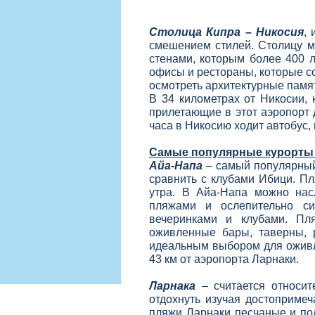
Столица Кипра – Никосия
,
смешением стилей. Столицу м
стенами, которым более 400 л
офисы и рестораны, которые с
осмотреть архитектурные памят
В 34 километрах от Никосии,
прилетающие в этот аэропорт 
часа в Никосию ходит автобус,
Самые популярные курорты 
Айа-
Напа
– самый популярный
сравнить с клубами Ибици. Пл
утра. В Айа-
Напа можно нас
пляжами и ослепительно с
вечеринками и клубами. Пл
оживленные бары, таверны, 
идеальным выбором для оживл
43 км от аэропорта Ларнаки.
Ларнака
– считается относит
отдохнуть изучая достопримеч
пляжи Ларнаки песчаные и пол