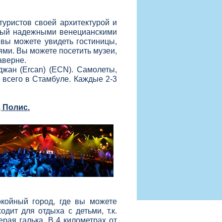
туристов своей архитектурой и
нный надежными венецианскими
 вы можете увидеть гостиницы,
ми. Вы можете посетить музеи,
аверне.
жан (Ercan) (ECN). Самолеты,
 всего в Стамбуле. Каждые 2-
3
 Полис.
окойный город, где вы можете
дит для отдыха с детьми, т.к.
ерая галька. В 4 километрах от