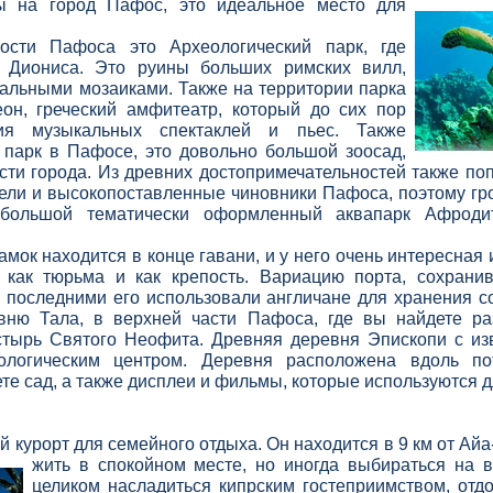
ы на город Пафос, это идеальное место для
ости Пафоса это Археологический парк, где
 Диониса. Это руины больших римских вилл,
альными мозаиками. Также на территории парка
он, греческий амфитеатр, который до сих пор
ния музыкальных спектаклей и пьес. Также
 парк в Пафосе, это довольно большой зоосад,
ти города. Из древних достопримечательностей также по
ели и высокопоставленные чиновники Пафоса, поэтому гр
 большой тематически оформленный аквапарк Афрод
ок находится в конце гавани, и у него очень интересная 
 как тюрьма и как крепость. Вариацию порта, сохрани
 а последними его использовали англичане для хранения с
вню Тала, в верхней части Пафоса, где вы найдете р
тырь Святого Неофита. Древняя деревня Эпископи с из
кологическим центром. Деревня расположена вдоль п
ете сад, а также дисплеи и фильмы, которые используются 
 курорт для семейного отдыха. Он находится в 9 км от Айа
жить в
спокойном месте, но иногда выбираться на в
целиком насладиться кипрским гостеприимством, отд