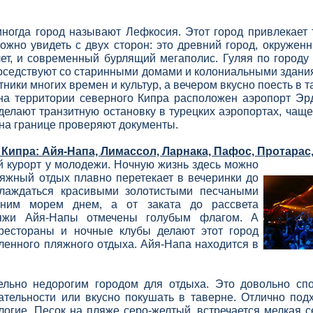
 иногда город называют Лефкосия. Этот город привлекает 
ожно увидеть с двух сторон: это древний город, окруже
ет, и современный бурлящий мегаполис. Гуляя по городу
оседствуют со старинными домами и колониальными здания
ники многих времен и культур, а вечером вкусно поесть в т
 на территории северного Кипра расположен аэропорт Эрд
делают транзитную остановку в турецких аэропортах, чаще
 на границе проверяют документы.
Кипра: Айя-
Напа, Лимассол, Ларнака, Пафос, Протарас,
 курорт у молодежи. Ночную жизнь здесь можно
яжный отдых плавно перетекает в вечеринки до
лаждаться красивыми золотистыми песчаными
иним морем днем, а от заката до рассвета
яжи Айя-
Напы отмечены голубым флагом. А
рестораны и ночные клубы делают этот город
енного пляжного отдыха. Айя-
Напа находится в
ельно недорогим городом для отдыха. Это довольно сп
ательности или вкусно покушать в таверне. Отлично подхо
огие. Песок на пляже серо-
желтый, встречается мелкая с