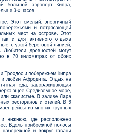
 большой аэропорт Кипра,
ольше 3-
х часов.
ре. Этот смелый, энергичный
и побережьями и потрясающей
ельных мест на острове. Этот
 так и для активного отдыха
ые, с узкой береговой линией,
. Любители древностей могут
но в 70 километрах от обоих
ами Троодос и побережьем Кипра
ы и любви Афродита. Отдых на
етитная еда, завораживающая
сверкающее Средиземное море,
или скалистые. В заливе Лара
ных ресторанов и отелей. В 6
мает рейсы из многих крупных
, и нижнюю, где расположено
рес. Вдоль прибрежной полосы
ь набережно
й и вокруг гавани