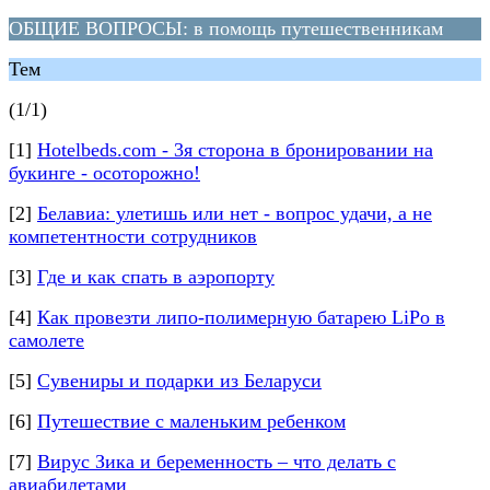
ОБЩИЕ ВОПРОСЫ: в помощь путешественникам
Тем
(1/1)
[1]
Hotelbeds.com - 3я сторона в бронировании на
букинге - осоторожно!
[2]
Белавиа: улетишь или нет - вопрос удачи, а не
компетентности сотрудников
[3]
Где и как спать в аэропорту
[4]
Как провезти липо-полимерную батарею LiPo в
самолете
[5]
Сувениры и подарки из Беларуси
[6]
Путешествие с маленьким ребенком
[7]
Вирус Зика и беременность – что делать с
авиабилетами